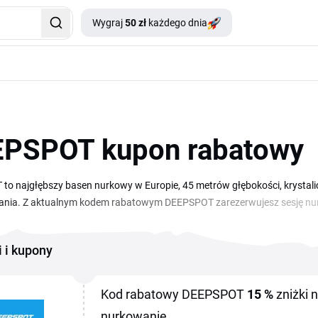
Wygraj
50 zł
każdego dnia
PSPOT kupon rabatowy
o najgłębszy basen nurkowy w Europie, 45 metrów głębokości, krystalic
nia. Z aktualnym kodem rabatowym DEEPSPOT zarezerwujesz sesję nurkow
 Mszczonowie pod Warszawą i jest popularnym celem zarówno dla początk
EEPSPOT znajdziesz na tej stronie. Wystarczy wybrać ofertę, skopiować
i i kupony
jmują pojedyncze sesje, pakiety, kursy oraz wynajem sprzętu, a niektóre 
Kod rabatowy DEEPSPOT
15 %
zniżki 
nurkowanie