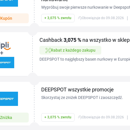
Wypróbuj swoje pierwsze nurkowanie w Deepspo
zniżką. Aby skorzystać z promocji, wystarczy p
|
Kupón
+ 3,075 % zwrotu
Obowiązuje do 09.08.2026
pierwsze nurkowanie użyć kodu rabatowego NUR
łączy się z innymi promocjami Deepspot.
Cashback
3,075 %
na wszystko w skle
Rabat z każdego zakupu
DEEPSPOT to najgłębszy basen nurkowy w Europie
krystalicznie czysta woda, podwodne jaskinie i rep
eksplorowania...
DEEPSPOT wszystkie promocje
Skorzystaj ze zniżek DEEPSPOT i zaoszczędź.
|
Zniżka
+ 3,075 % zwrotu
Obowiązuje do 09.08.2026