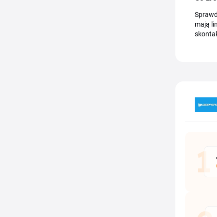
Sprawdź
mają li
skontak