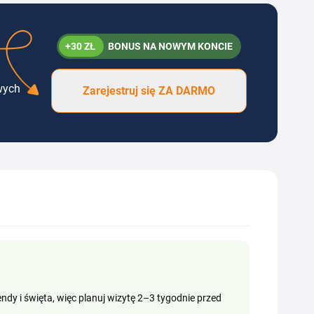
+30 ZŁ
BONUS NA NOWYM KONCIE
wych
Zarejestruj się ZA DARMO
dy i święta, więc planuj wizytę 2–3 tygodnie przed