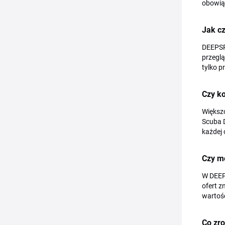
obowiąz
Jak c
DEEPSP
przeglą
tylko pr
Czy k
Większ
Scuba 
każdej 
Czy m
W DEEPS
ofert z
wartoś
Co zro