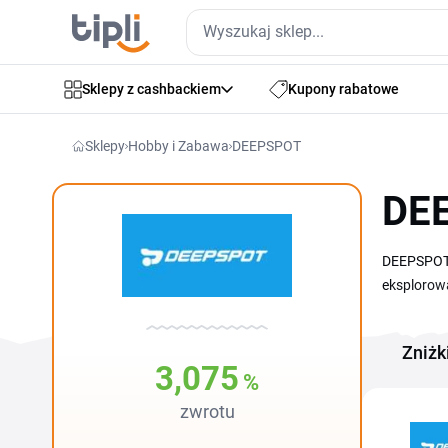
Sklepy z cashbackiem
Kupony rabatowe
Sklepy
Hobby i Zabawa
DEEPSPOT
DEE
DEEPSPOT t
eksplorowa
cały rok w
promocje D
Zniżk
Zniżki obe
3,075
%
zwrotu