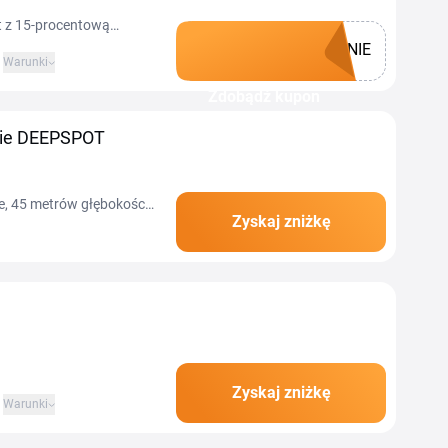
t z 15-procentową
NIE
odczas zakupu kuponu na
Warunki
KOWANIE. Oferta nie
Zdobądź kupon
pie DEEPSPOT
, 45 metrów głębokości,
Zyskaj zniżkę
lika wraku do
Zyskaj zniżkę
Warunki