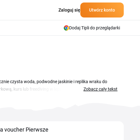
Zaloguj się
Utwórz konto
Dodaj Tipli do przeglądarki
znie czysta woda, podwodne jaskinie i replika wraku do
ą, kurs lub freediving w lepszej cenie. Centrum działa
Zobacz cały tekst
ujących, jak i certyfikowanych nurków. Aktualne kupony i
 kod i wkleić go w koszyku przed zakończeniem rezerwacji.
obowiązują tylko w wybrane dni tygodnia.
na voucher Pierwsze