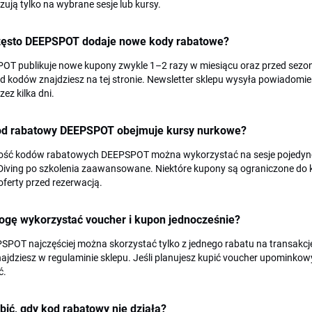
ują tylko na wybrane sesje lub kursy.
zęsto DEEPSPOT dodaje nowe kody rabatowe?
OT publikuje nowe kupony zwykle 1–2 razy w miesiącu oraz przed sez
d kodów znajdziesz na tej stronie. Newsletter sklepu wysyła powiadomi
zez kilka dni.
od rabatowy DEEPSPOT obejmuje kursy nurkowe?
ość kodów rabatowych DEEPSPOT można wykorzystać na sesje pojedyncze
Diving po szkolenia zaawansowane. Niektóre kupony są ograniczone do 
oferty przed rezerwacją.
ogę wykorzystać voucher i kupon jednocześnie?
POT najczęściej można skorzystać tylko z jednego rabatu na transakcj
najdziesz w regulaminie sklepu. Jeśli planujesz kupić voucher upominkow
ć.
bić, gdy kod rabatowy nie działa?