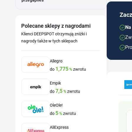
przegapiłeś
Zacz
Polecane sklepy z nagrodami
Na
Klienci DEEPSPOT otrzymują zniżki i
Zwr
nagrody także w tych sklepach
Pro
Allegro
1,775
do
%
zwrotu
Empik
7,5
do
%
zwrotu
OleOle!
5
do
%
zwrotu
AliExpress