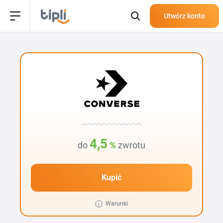
Utwórz konto
4,5
do
%
zwrotu
Kupić
Warunki