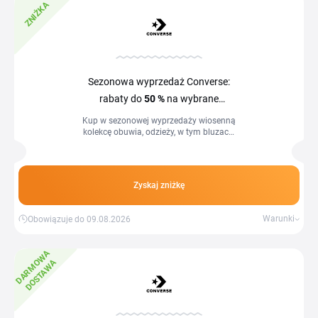
ZNIŻKA
Sezonowa wyprzedaż Converse:
rabaty do
50 %
na wybrane
produkty
Kup w sezonowej wyprzedaży wiosenną
kolekcę obuwia, odzieży, w tym bluzach,
lekkich kurtkach, spodniach, bluzkach i
akcesoriach z rabatem do 50 %
Zyskaj zniżkę
Warunki
Obowiązuje do 09.08.2026
D
A
R
M
W
A
D
O
S
T
A
W
O
A