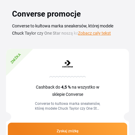
Converse promocje
Converse to kultowa marka sneakersów, której modele
Chuck Taylor czy One Star noszą kolejne pokolenia — a z
Zobacz cały tekst
kodem rabatowym Converse kupujesz je w niższej cenie.
Aktualny kod promocyjny Converse wykorzystasz na
ZNIŻKA
trampki, odzież oraz akcesoria z bieżących kolekcji w
sklepie internetowym. W tym zestawieniu znajdziesz
aktualne kody rabatowe Converse, kupony oraz zniżki na
sezonowe wyprzedaże. Skopiuj kod, przejdź do sklepu i
wklej go w polu rabatowym w koszyku — i od razu obniżysz
Cashback do
4,5 %
na wszystko w
kwotę przed zapłatą.
sklepie Converse
Converse to kultowa marka sneakersów,
której modele Chuck Taylor czy One Star
noszą kolejne pokolenia — a z kodem
rabatowym Converse kupujesz je w...
Zyskaj zniżkę