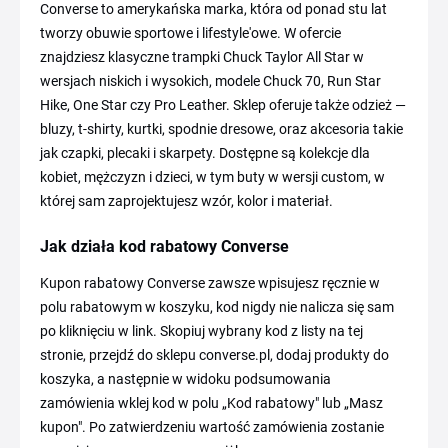
Converse to amerykańska marka, która od ponad stu lat
tworzy obuwie sportowe i lifestyle'owe. W ofercie
znajdziesz klasyczne trampki Chuck Taylor All Star w
wersjach niskich i wysokich, modele Chuck 70, Run Star
Hike, One Star czy Pro Leather. Sklep oferuje także odzież —
bluzy, t-shirty, kurtki, spodnie dresowe, oraz akcesoria takie
jak czapki, plecaki i skarpety. Dostępne są kolekcje dla
kobiet, mężczyzn i dzieci, w tym buty w wersji custom, w
której sam zaprojektujesz wzór, kolor i materiał.
Jak działa kod rabatowy Converse
Kupon rabatowy Converse zawsze wpisujesz ręcznie w
polu rabatowym w koszyku, kod nigdy nie nalicza się sam
po kliknięciu w link. Skopiuj wybrany kod z listy na tej
stronie, przejdź do sklepu converse.pl, dodaj produkty do
koszyka, a następnie w widoku podsumowania
zamówienia wklej kod w polu „Kod rabatowy" lub „Masz
kupon". Po zatwierdzeniu wartość zamówienia zostanie