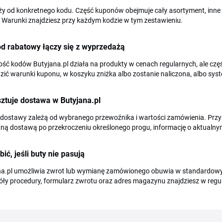
ży od konkretnego kodu. Część kuponów obejmuje cały asortyment, inne s
 Warunki znajdziesz przy każdym kodzie w tym zestawieniu.
d rabatowy łączy się z wyprzedażą
ść kodów Butyjana.pl działa na produkty w cenach regularnych, ale czę
ić warunki kuponu, w koszyku zniżka albo zostanie naliczona, albo sys
sztuje dostawa w Butyjana.pl
dostawy zależą od wybranego przewoźnika i wartości zamówienia. Przy 
tną dostawą po przekroczeniu określonego progu, informację o aktualn
bić, jeśli buty nie pasują
na.pl umożliwia zwrot lub wymianę zamówionego obuwia w standardowy
ły procedury, formularz zwrotu oraz adres magazynu znajdziesz w regula