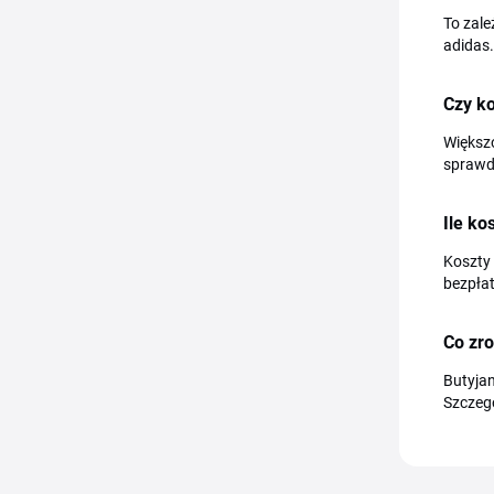
To zale
adidas.
Czy ko
Większo
sprawdz
Ile ko
Koszty 
bezpła
Co zro
Butyja
Szczegó