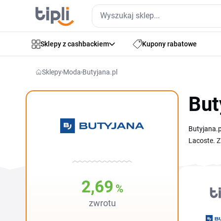
Sklepy z cashbackiem
Kupony rabatowe
Sklepy
Moda
Butyjana.pl
But
Butyjana.p
Lacoste. Z
znajdziesz
czołowych
nawet do p
2,69
%
zwrotu