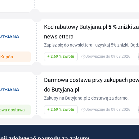
sportowym — Skechers, adidas, Nike, New Balance
Lacoste. Z...
Kod rabatowy Butyjana.pl
5 %
zniżki za
newslettera
Zapisz się do newslettera i uzyskaj 5% zniżki. Bąd
nowościami i ofertami specjalnymi.
|
Kupón
+ 2,69 % zwrotu
Obowiązuje do 09.08.2026
Darmowa dostawa przy zakupach po
do Butyjana.pl
Zakupy na Butyjana.pl z dostawą za darmo.
|
owa dostawa
+ 2,69 % zwrotu
Obowiązuje do 09.08.2026
nij zdobywać nagrody za zakupy