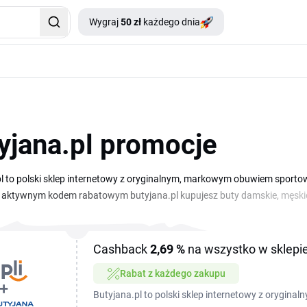
Wygraj
50 zł
każdego dnia
yjana.pl promocje
l to polski sklep internetowy z oryginalnym, markowym obuwiem sporto
 aktywnym kodem rabatowym butyjana.pl kupujesz buty damskie, męskie 
 w tym zestawieniu na tej stronie. W ofercie masz buty do biegania, sneak
 marek. Zniżka butyjana.pl pozwala Ci zaoszczędzić na zakupie nowej
ołowy ceny katalogowej. Sprawdź, jaki kupon butyjana.pl jest dziś akty
Cashback
2,69 %
na wszystko w sklepie
Rabat z każdego zakupu
Butyjana.pl to polski sklep internetowy z orygi