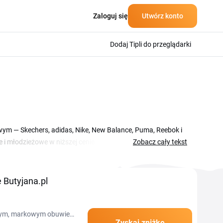
Zaloguj się
Utwórz konto
Dodaj Tipli do przeglądarki
wym — Skechers, adidas, Nike, New Balance, Puma, Reebok i
i młodzieżowe w niższej cenie. Aktualne kupony i promocje
Zobacz cały tekst
ersy na co dzień, modele lifestyle i odzież sportową od
 pary, a okresowe wyprzedaże sezonowe schodzą czasem
wny.
 Butyjana.pl
nalnym, markowym obuwiem
Zyskaj zniżkę