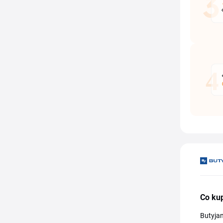
Co kup
Butyjan