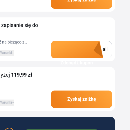
, Puma, Reebok i
 zapisanie się do
ź na bieżąco z
ail
Warunki
Zdobądź kupon
wyżej
119,99 zł
Zyskaj zniżkę
Warunki