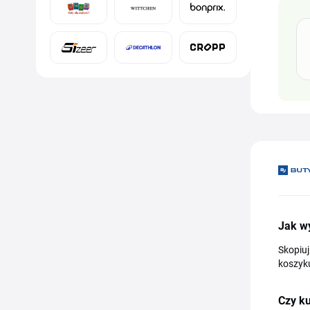
Jak w
Skopiuj
koszyku
Czy ku