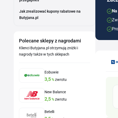
przegapiłeś
Na 
Jak zrealizować kupony rabatowe na
Butyjana.pl
Zwr
Pro
Polecane sklepy z nagrodami
Klienci Butyjana.pl otrzymują zniżki i
nagrody także w tych sklepach
Eobuwie
3,5
%
zwrotu
New Balance
2,5
%
zwrotu
Betelli