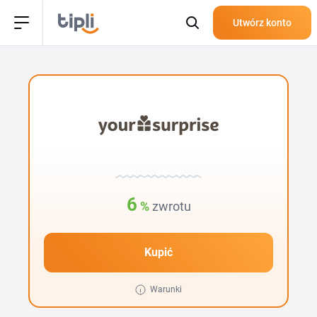
Utwórz konto
6
%
zwrotu
Kupić
Warunki