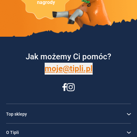
nagrody
Jak możemy Ci pomóc?
moje@tipli.pl
Top sklepy
O Tipli