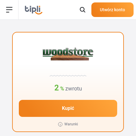
Utwórz konto
2
%
zwrotu
Kupić
Warunki