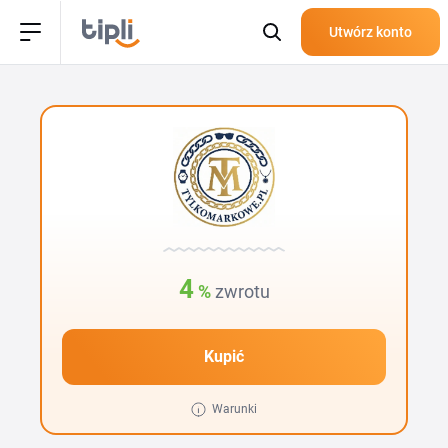
Utwórz konto
4
%
zwrotu
Kupić
Warunki