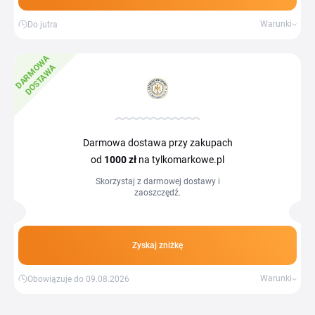
Warunki
Do jutra
D
A
R
M
W
A
D
O
S
T
A
W
O
A
Darmowa dostawa przy zakupach
od
1000 zł
na tylkomarkowe.pl
Skorzystaj z darmowej dostawy i
zaoszczędź.
Zyskaj zniżkę
Warunki
Obowiązuje do 09.08.2026