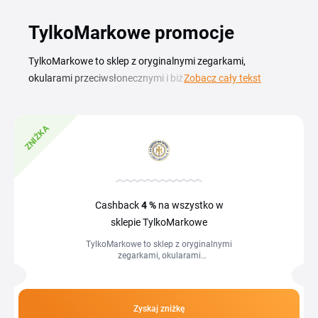
TylkoMarkowe promocje
TylkoMarkowe to sklep z oryginalnymi zegarkami,
okularami przeciwsłonecznymi i biżuterią, znajdziesz tu
Zobacz cały tekst
Tissot, Casio, Ray-Ban i inne uznane marki z gwarancją
autentyczności. Aktualny kod rabatowy TylkoMarkowe
ZNIŻKA
pozwala Ci kupić ulubiony zegarek lub okulary w lepszej
cenie, bez kompromisu na jakości. Każdy produkt pochodzi
od autoryzowanych dostawców, a sklep oferuje szybką
wysyłkę oraz 30 dni na zwrot. Skorzystaj z aktualnej
promocji TylkoMarkowe zebranej w tym zestawieniu i
Cashback
4 %
na wszystko w
zamów markowe akcesoria w atrakcyjnej cenie.
sklepie TylkoMarkowe
TylkoMarkowe to sklep z oryginalnymi
zegarkami, okularami
przeciwsłonecznymi i biżuterią,
znajdziesz tu Tissot, Casio, Ray-Ban i
inne uznane marki...
Zyskaj zniżkę