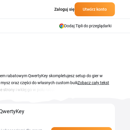
Zaloguj się
Utwórz konto
Dodaj Tipli do przeglądarki
odem rabatowym QwertyKey skompletujesz setup do gier w
d mysz oraz części do własnych custom buildów. Aktualny
Zobacz cały tekst
ze strony i wklej go w polu rabatowym przed zakończeniem
 QwertyKey