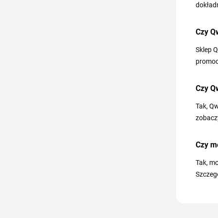
dokładn
Czy Q
Sklep 
promocj
Czy Q
Tak, Qw
zobaczy
Czy m
Tak, mo
Szczegó