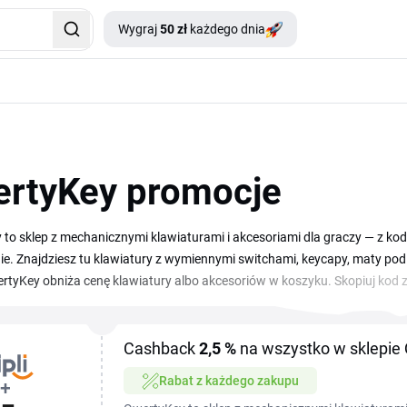
Wygraj
50 zł
każdego dnia
rtyKey promocje
to sklep z mechanicznymi klawiaturami i akcesoriami dla graczy — z k
nie. Znajdziesz tu klawiatury z wymiennymi switchami, keycapy, maty po
tyKey obniża cenę klawiatury albo akcesoriów w koszyku. Skopiuj kod 
a — zniżkę zobaczysz w podsumowaniu koszyka.
Cashback
2,5 %
na wszystko w sklepie
Rabat z każdego zakupu