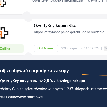
QwertyKey to sklep z mechanicznymi klawiaturami 
— z kodem rabatowym QwertyKey skompletujesz set
QwertyKey
kupon
-5%
Kupon otrzymasz po dołączeniu do newslettera.
|
Zniżka
+ 2,5 % zwrotu
Obowiązuje do 09.08.2026
W
nij zdobywać nagrody za zakupy
 QwertyKey otrzymasz aż 2,5 % z każdego zakupu
ócimy Ci pieniądze również w innych 1 237 sklepach interneto
ste i całkowicie darmowe