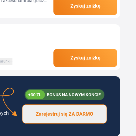
i akcesoriami dla graczy
Zyskaj zniżkę
up do gier w lepszej...
Zyskaj zniżkę
arunki
+30 ZŁ
BONUS NA NOWYM KONCIE
wych
Zarejestruj się ZA DARMO