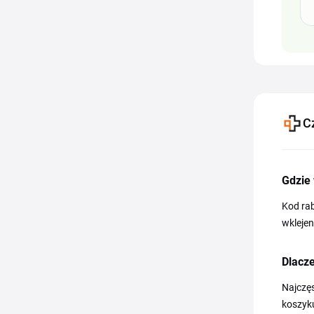
C
Gdzie
Kod ra
wklejen
Dlacze
Najczę
koszyku