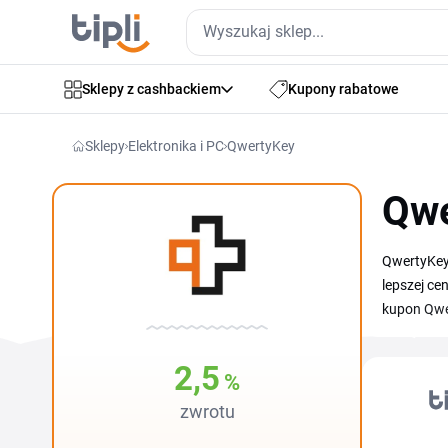
Sklepy z cashbackiem
Kupony rabatowe
Sklepy
Elektronika i PC
QwertyKey
Qwe
QwertyKey 
lepszej ce
kupon Qwer
zamówieni
2,5
%
zwrotu