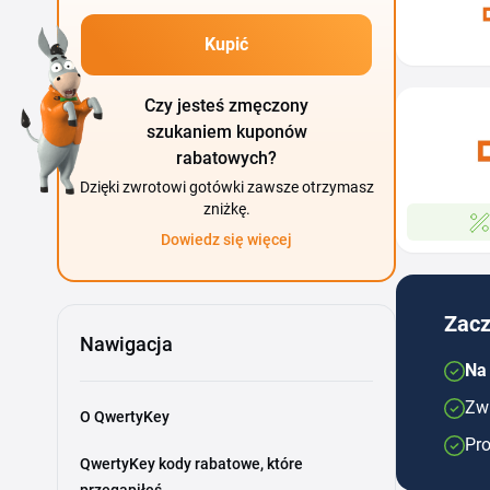
Kupić
Czy jesteś zmęczony
szukaniem kuponów
rabatowych?
Dzięki zwrotowi gotówki zawsze otrzymasz
zniżkę.
Dowiedz się więcej
Zacz
Nawigacja
Na
Zwr
O QwertyKey
Pro
QwertyKey kody rabatowe, które