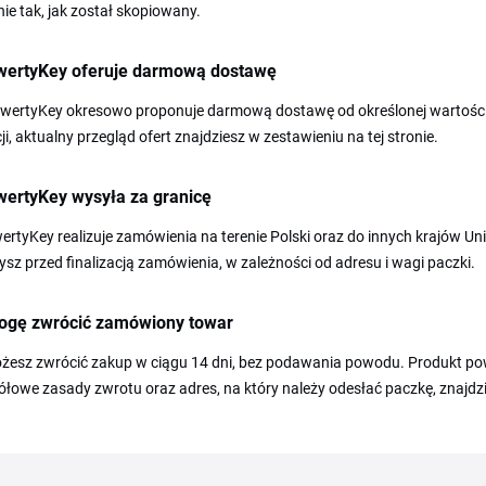
ie tak, jak został skopiowany.
wertyKey oferuje darmową dostawę
QwertyKey okresowo proponuje darmową dostawę od określonej wartości 
i, aktualny przegląd ofert znajdziesz w zestawieniu na tej stronie.
wertyKey wysyła za granicę
ertyKey realizuje zamówienia na terenie Polski oraz do innych krajów Uni
sz przed finalizacją zamówienia, w zależności od adresu i wagi paczki.
ogę zwrócić zamówiony towar
żesz zwrócić zakup w ciągu 14 dni, bez podawania powodu. Produkt pow
łowe zasady zwrotu oraz adres, na który należy odesłać paczkę, znajdz