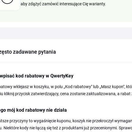
aby zdążyć zamówić interesujące Cię warianty.
zęsto zadawane pytania
 wpisać kod rabatowy w QwertyKey
batowy wklejasz w koszyku, w polu „Kod rabatowy" lub „Masz kupon", k
iu kliknij przycisk zatwierdzający, cena zostanie zaktualizowana, a ra
go mój kod rabatowy nie działa
stsze przyczyny to wygaśnięcie kuponu, koszyk nie przekroczył wymaga
. Niektóre kody nie łączą się też z produktami już przecenionymi. Sprawd