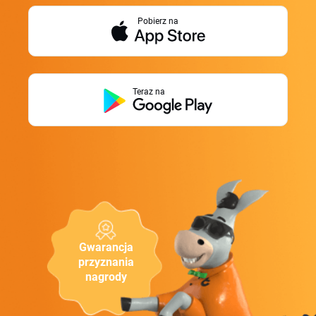
Pobierz na
Teraz na
Gwarancja
przyznania
nagrody