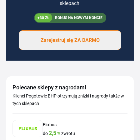
sklepach.
+30 ZŁ
BONUS NA NOWYM KONCIE
Zarejestruj się ZA DARMO
Polecane sklepy z nagrodami
Klienci Pogotowie BHP otrzymują zniżki i nagrody także w
tych sklepach
Flixbus
2,5
do
%
zwrotu