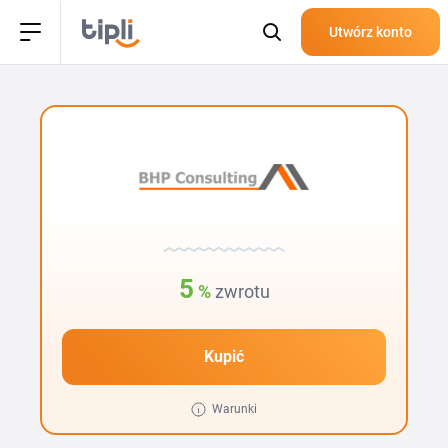
Utwórz konto
5
%
zwrotu
Kupić
Warunki