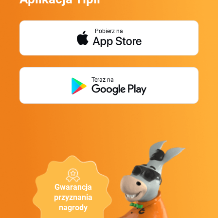
Pobierz na
Teraz na
Gwarancja
przyznania
nagrody