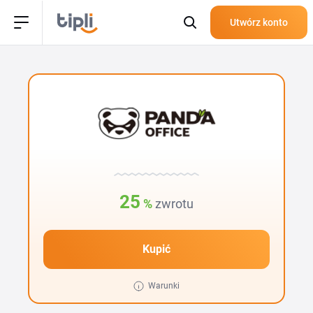
Utwórz konto
25
%
zwrotu
Kupić
Warunki