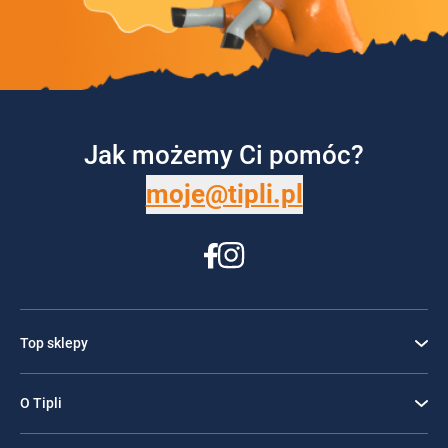
Jak możemy Ci pomóc?
moje@tipli.pl
Top sklepy
O Tipli