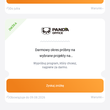
Warunki
Do jutra
ZNIŻKA
Darmowy okres próbny na
wybrane projekty na
pandaoffice.com
Wypróbuj program, który chcesz,
najpierw za darmo.
Zyskaj zniżkę
Warunki
Obowiązuje do 09.08.2026