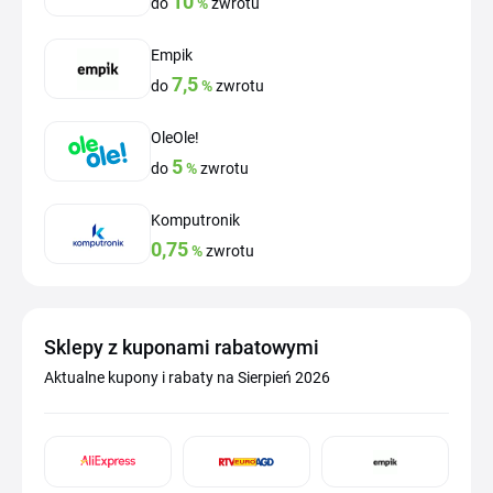
10
do
%
zwrotu
Empik
7,5
do
%
zwrotu
OleOle!
5
do
%
zwrotu
Komputronik
0,75
%
zwrotu
Sklepy z kuponami rabatowymi
Aktualne kupony i rabaty na Sierpień 2026