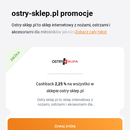
ostry-sklep.pl promocje
Ostry-sklep.pl to sklep internetowy z nożami, ostrzami i
akcesoriami dla miłośników jakościowych narzędzi
Zobacz cały tekst
tnących. Aktualny kod rabatowy ostry sklep pozwala Ci
kupić ulubione produkty w lepszej cenie — wystarczy
ZNIŻKA
skopiować kod i wkleić go w koszyku przed finalizacją
zamówienia. Na tej stronie znajdziesz aktualny przegląd
kuponów oraz promocji, które obowiązują w sklepie ostry-
sklep pl. Dzięki temu Twoje zakupy stają się bardziej
opłacalne, a sprawdzone kody rabatowe ostry sklep
Cashback
2,25 %
na wszystko w
możesz wykorzystać podczas standardowych zamówień.
sklepie ostry-sklep.pl
Wybierz interesującą Cię ofertę, kliknij przycisk i przejdź na
Ostry-sklep.pl to sklep internetowy z
stronę sklepu, aby zacząć oszczędzać.
nożami, ostrzami i akcesoriami dla
miłośników jakościowych narzędzi
tnących. Aktualny kod rabatowy ostry...
Zyskaj zniżkę