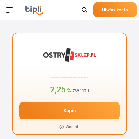
Utwórz konto
2,25
%
zwrotu
Kupić
Warunki