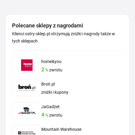
Polecane sklepy z nagrodami
Klienci ostry-sklep.pl otrzymują zniżki i nagrody także w
tych sklepach
home&you
2
%
zwrotu
Broń.pl
zniżki i kupony
JaGadżet
4
%
zwrotu
Mountain Warehouse