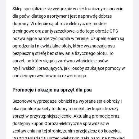
Sklep specjalizuje się wyłącznie w elektronicznym sprzęcie
dla psów, dlatego asortyment jest naprawdę dobrze
dobrany. W ofercie są obroże elektryczne, modele
treningowe oraz antyszczekowe, a do tego obroże GPS
pozwalające namierzyć pupila w terenie. Uzupełnieniem są
ogrodzenia i niewidzialne płoty, które wyznaczają psu
bezpieczną strefę bez stawiania fizycznego płotu. To
sprzęt, po który sięgają zarówno właściciele psów
myśliwskich i pracujących, jak i osoby szukające pomocy w
codziennym wychowaniu czworonoga.
Promocje i okazje na sprzęt dla psa
Sezonowe wyprzedaże, obniżki na wybrane serie obroży i
okazjonalne pakiety to dobry moment, by kupić droższy
sprzęt w przystępniejszej cenie. Aktualną promocję oraz
dostępny kupon Obroza-elektryczna sprawdzisz w
zestawieniu na tej stronie, zanim przejdziesz do koszyka.
Warto zaglądać tu przed większymi zakupami, na przykład