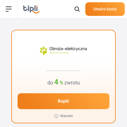
Utwórz konto
4
do
%
zwrotu
Kupić
Warunki