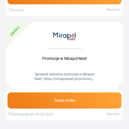
usług.
Warunki
Do jutra
ZNIŻKA
Promocje w Mirapol Next
Sprawdź aktualne promocje w Mirapol
Next: https://mirapolnext.pl/promocje-
pm-76.html
Zyskaj zniżkę
Warunki
Obowiązuje do 09.08.2026