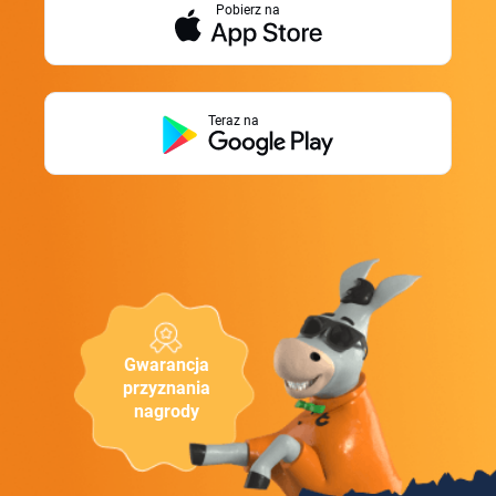
Pobierz na
Teraz na
Gwarancja
przyznania
nagrody