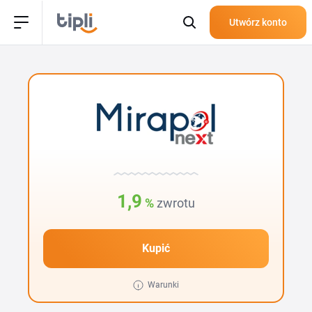
Utwórz konto
1,9
%
zwrotu
Kupić
Warunki