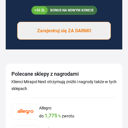
+30 ZŁ
BONUS NA NOWYM KONCIE
Zarejestruj się ZA DARMO
Polecane sklepy z nagrodami
Klienci Mirapol Next otrzymują zniżki i nagrody także w tych
sklepach
Allegro
1,775
do
%
zwrotu