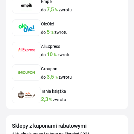
Empik
7,5
do
%
zwrotu
OleOle!
5
do
%
zwrotu
AliExpress
10
do
%
zwrotu
Groupon
3,5
do
%
zwrotu
Tania książka
2,3
%
zwrotu
Sklepy z kuponami rabatowymi