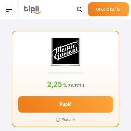
Utwórz konto
2,25
%
zwrotu
Kupić
Warunki