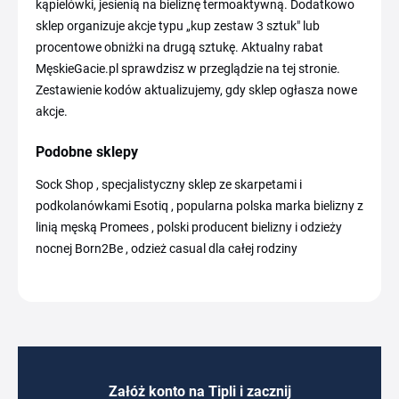
kąpielówki, jesienią na bieliznę termoaktywną. Dodatkowo
sklep organizuje akcje typu „kup zestaw 3 sztuk" lub
procentowe obniżki na drugą sztukę. Aktualny rabat
MęskieGacie.pl sprawdzisz w przeglądzie na tej stronie.
Zestawienie kodów aktualizujemy, gdy sklep ogłasza nowe
akcje.
Podobne sklepy
Sock Shop , specjalistyczny sklep ze skarpetami i
podkolanówkami Esotiq , popularna polska marka bielizny z
linią męską Promees , polski producent bielizny i odzieży
nocnej Born2Be , odzież casual dla całej rodziny
Załóż konto na Tipli i zacznij