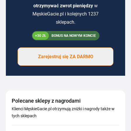
otrzymywać zwrot pieniędzy
w
MęskieGacie.pl i kolejnych 1237
sklepach.
+30 ZŁ
BONUS NA NOWYM KONCIE
Zarejestruj się ZA DARMO
Polecane sklepy z nagrodami
Klienci MęskieGacie.pl otrzymują zniżki i nagrody także w
tych sklepach