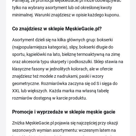
Pamiętaj, że promocja MęskieGacie.pl może obowiązywać
tylko na wybrany asortyment lub od określonej kwoty
minimalnej. Warunki znajdziesz w opisie każdego kuponu.
Co znajdziesz w sklepie MęskieGacie.pl?
Asortyment dzieli się na kilka głównych grup: bokserki
(najpopularniejsza kategoria), slipy, bokserki długie do
sportu, kąpielówki na lato, bieliznę termoaktywną na zimę
oraz akcesoria typu skarpety i podkoszulki. Sklep stawia na
klasyczne fasony w jednolitych kolorach, ale w ofercie
znajdziesz też modele z nadrukami, paski i wzory
geometryczne. Rozmiarówka zaczyna się od S i sięga do
XXL lub większych. Każda marka ma własną tabelę
rozmiarów dostępną w karcie produktu.
Promocje i wyprzedaże w sklepie męskie gacie
Zniżka MęskieGacie.pl pojawia się najczęściej przy okazji
sezonowych wymian asortymentu: wczesnym latem na