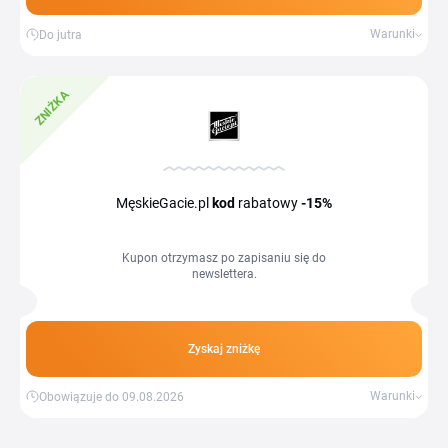
Warunki
Do jutra
ZNIŻKA
MęskieGacie.pl
kod
rabatowy
-15%
Kupon otrzymasz po zapisaniu się do
newslettera.
Zyskaj zniżkę
Warunki
Obowiązuje do 09.08.2026