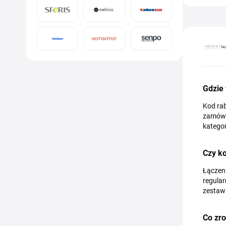
Gdzie
Kod rab
zamówi
kategor
Czy ko
Łączeni
regular
zestawi
Co zro