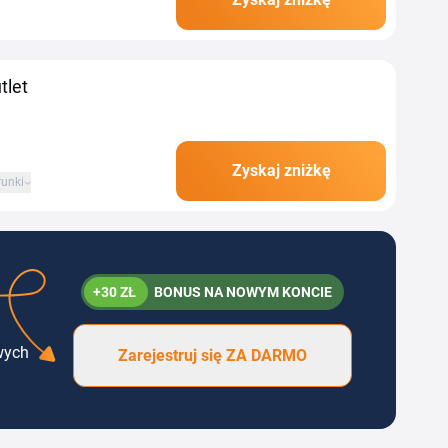
y Nowodvorski kupisz
tlet
Zyskaj zniżkę
unki
+30 ZŁ
BONUS NA NOWYM KONCIE
wych
Zarejestruj się ZA DARMO