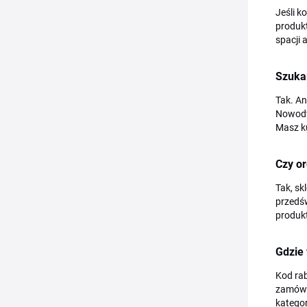
Jeśli k
produkt
spacji 
Szuka
Tak. An
Nowodvo
Masz k
Czy o
Tak, sk
przedśw
produkt
Gdzie
Kod rab
zamówi
kategor