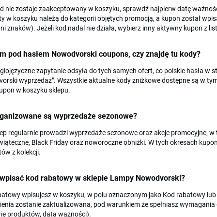
od nie zostaje zaakceptowany w koszyku, sprawdź najpierw datę ważnośc
y w koszyku należą do kategorii objętych promocją, a kupon został wp
ani znaków). Jeżeli kod nadal nie działa, wybierz inny aktywny kupon z listy
m pod hasłem Nowodvorski coupons, czy znajdę tu kody?
glojęzyczne zapytanie odsyła do tych samych ofert, co polskie hasła w
rski wyprzedaż". Wszystkie aktualne kody zniżkowe dostępne są w tym 
upon w koszyku sklepu.
rganizowane są wyprzedaże sezonowe?
lep regularnie prowadzi wyprzedaże sezonowe oraz akcje promocyjne, w 
iąteczne, Black Friday oraz noworoczne obniżki. W tych okresach kupony 
ów z kolekcji.
 wpisać kod rabatowy w sklepie Lampy Nowodvorski?
atowy wpisujesz w koszyku, w polu oznaczonym jako Kod rabatowy lub M
enia zostanie zaktualizowana, pod warunkiem że spełniasz wymagania 
ie produktów, data ważności).