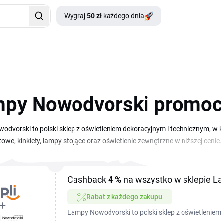
Wygraj
50 zł
każdego dnia
py Nowodvorski promoc
odvorski to polski sklep z oświetleniem dekoracyjnym i technicznym,
towe, kinkiety, lampy stojące oraz oświetlenie zewnętrzne w niższej cen
u, a kod wpiszesz ręcznie w koszyku przed finalizacją zamówienia. Skl
ne oraz okresowe zniżki na nowości i wybrane serie lamp. W zależności o
az kupony obniżające koszty wysyłki. Każdy kupon wpisujesz w polu na
Cashback
4 %
na wszystko w sklepie 
owana zgodnie z warunkami danej promocji.
Rabat z każdego zakupu
Lampy Nowodvorski to polski sklep z oświetleniem