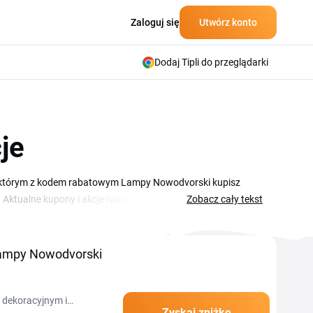
Zaloguj się
Utwórz konto
Dodaj Tipli do przeglądarki
je
 w którym z kodem rabatowym Lampy Nowodvorski kupisz
ie. Aktualne kupony i akcje rabatowe masz do wyboru w tym
Zobacz cały tekst
ep regularnie udostępnia sezonowe wyprzedaże, promocje
d trwającej akcji dostępne są kody procentowe, kody
 kod w koszyku, a cena zamówienia zostanie
Lampy Nowodvorski
 dekoracyjnym i
Zyskaj zniżkę