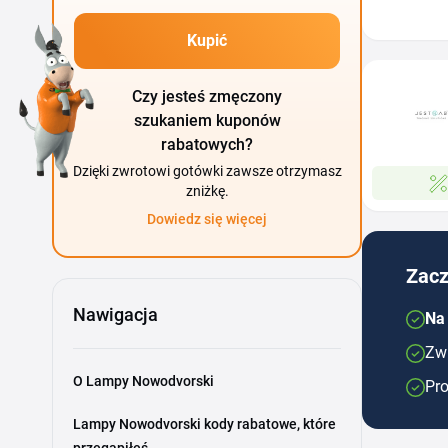
Kupić
Czy jesteś zmęczony
szukaniem kuponów
rabatowych?
Dzięki zwrotowi gotówki zawsze otrzymasz
zniżkę.
Dowiedz się więcej
Zacz
Nawigacja
Na
Zwr
O Lampy Nowodvorski
Pro
Lampy Nowodvorski kody rabatowe, które