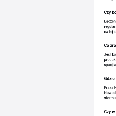
Czy k
Łączen
regular
na tej s
Co zro
Jeśli k
produkt
spacji 
Gdzie
Fraza 
Nowodvo
sformu
Czy w