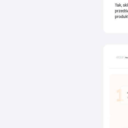
Tak, sk
przedśw
produkt