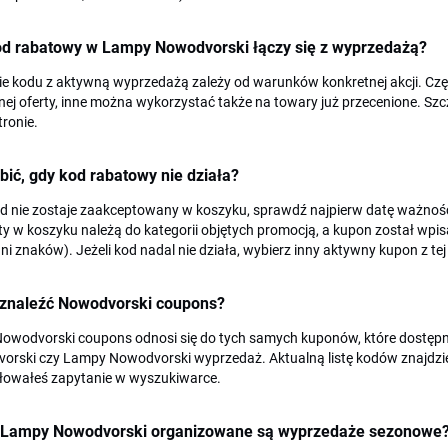
od rabatowy w Lampy Nowodvorski łączy się z wyprzedażą?
ie kodu z aktywną wyprzedażą zależy od warunków konkretnej akcji. Cz
nej oferty, inne można wykorzystać także na towary już przecenione. S
tronie.
bić, gdy kod rabatowy nie działa?
od nie zostaje zaakceptowany w koszyku, sprawdź najpierw datę ważnośc
y w koszyku należą do kategorii objętych promocją, a kupon został wp
ani znaków). Jeżeli kod nadal nie działa, wybierz inny aktywny kupon z tej
 znaleźć Nowodvorski coupons?
Nowodvorski coupons odnosi się do tych samych kuponów, które dostęp
rski czy Lampy Nowodvorski wyprzedaż. Aktualną listę kodów znajdziesz 
łowałeś zapytanie w wyszukiwarce.
 Lampy Nowodvorski organizowane są wyprzedaże sezonowe