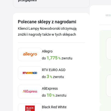
przegapiłeś
Polecane sklepy z nagrodami
Klienci Lampy Nowodvorski otrzymują
zniżki i nagrody także w tych sklepach
Allegro
1,775
do
%
zwrotu
RTV EURO AGD
3
do
%
zwrotu
AliExpress
10
do
%
zwrotu
Black Red White