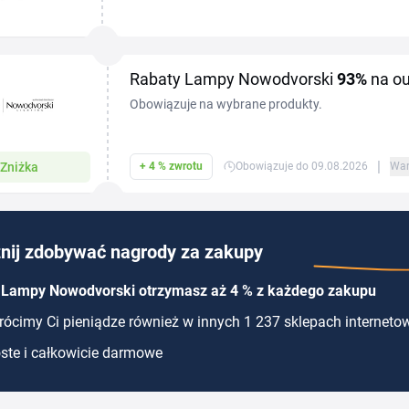
technicznym, w którym z kodem rabatowym Lamp
lampy sufitowe,...
Rabaty Lampy Nowodvorski
93%
na ou
Obowiązuje na wybrane produkty.
|
Zniżka
+ 4 % zwrotu
Obowiązuje do 09.08.2026
War
nij zdobywać nagrody za zakupy
 Lampy Nowodvorski otrzymasz aż 4 % z każdego zakupu
ócimy Ci pieniądze również w innych 1 237 sklepach interneto
ste i całkowicie darmowe