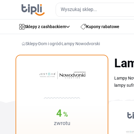
Sklepy z cashbackiem
Kupony rabatowe
Sklepy
Dom i ogród
Lampy Nowodvorski
Lam
Lampy Now
lampy sufi
zestawieni
kategorial
kwotowe or
4
%
zaktualiz
zwrotu