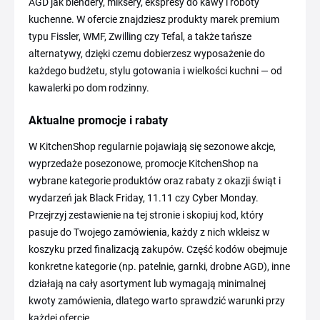
AGD jak blendery, miksery, ekspresy do kawy i roboty
kuchenne. W ofercie znajdziesz produkty marek premium
typu Fissler, WMF, Zwilling czy Tefal, a także tańsze
alternatywy, dzięki czemu dobierzesz wyposażenie do
każdego budżetu, stylu gotowania i wielkości kuchni — od
kawalerki po dom rodzinny.
Aktualne promocje i rabaty
W KitchenShop regularnie pojawiają się sezonowe akcje,
wyprzedaże posezonowe, promocje KitchenShop na
wybrane kategorie produktów oraz rabaty z okazji świąt i
wydarzeń jak Black Friday, 11.11 czy Cyber Monday.
Przejrzyj zestawienie na tej stronie i skopiuj kod, który
pasuje do Twojego zamówienia, każdy z nich wkleisz w
koszyku przed finalizacją zakupów. Część kodów obejmuje
konkretne kategorie (np. patelnie, garnki, drobne AGD), inne
działają na cały asortyment lub wymagają minimalnej
kwoty zamówienia, dlatego warto sprawdzić warunki przy
każdej ofercie.