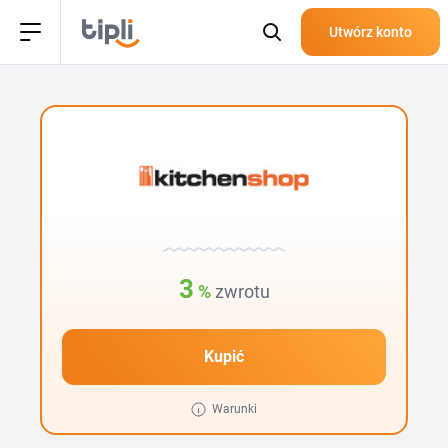
Utwórz konto
3
%
zwrotu
Kupić
Warunki