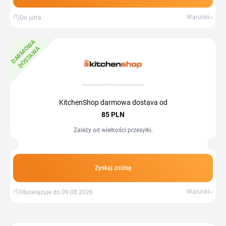
Warunki
Do jutra
D
A
R
M
W
A
D
O
S
T
A
W
O
A
KitchenShop darmowa dostava od
85 PLN
Zależy od wielkości przesyłki.
Zyskaj zniżkę
Warunki
Obowiązuje do 09.08.2026