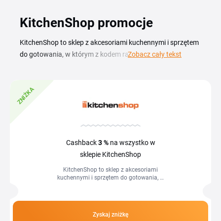
KitchenShop promocje
KitchenShop to sklep z akcesoriami kuchennymi i sprzętem
do gotowania, w którym z kodem rabatowym KitchenShop
Zobacz cały tekst
kupisz garnki, patelnie, noże i drobne AGD w lepszej cenie.
Aktualny kupon KitchenShop wykorzystasz w koszyku przy
ZNIŻKA
zamówieniu naczyń, urządzeń kuchennych oraz
akcesoriów do pieczenia i serwowania. Wszystkie dostępne
kody i promocje KitchenShop zebraliśmy na tej stronie — od
kodów procentowych, przez zniżki KitchenShop kwotowe,
aż po sezonowe rabaty na wybrane kategorie. Wystarczy
Cashback
3 %
na wszystko w
skopiować wybrany kod, wkleić go w polu rabatowym w
sklepie KitchenShop
koszyku i sfinalizować zakupy taniej.
KitchenShop to sklep z akcesoriami
kuchennymi i sprzętem do gotowania, w
którym z kodem rabatowym
KitchenShop kupisz garnki, patelnie,
noże i...
Zyskaj zniżkę