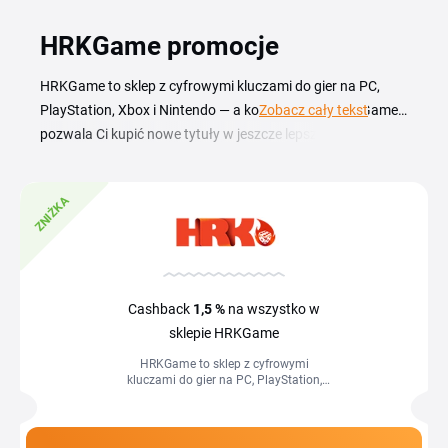
HRKGame promocje
HRKGame to sklep z cyfrowymi kluczami do gier na PC,
PlayStation, Xbox i Nintendo — a kod rabatowy HRKGame
Zobacz cały tekst
pozwala Ci kupić nowe tytuły w jeszcze lepszej cenie.
Aktualne kupony obejmują premiery AAA, klasyki oraz
produkcje niezależne, dzięki czemu rozbudujesz swoją
ZNIŻKA
bibliotekę bez przepłacania. Na tej stronie znajdziesz kody
rabatowe i akcje promocyjne, z których skorzystasz
podczas zakupów na hrkgame.com. Kupony wpisujesz w
koszyku przed finalizacją zamówienia, a dodatkowo sklep
regularnie organizuje wyprzedaże sezonowe powiązane z
Cashback
1,5 %
na wszystko w
największymi wydarzeniami w branży gier, takimi jak Black
sklepie HRKGame
Friday, targi branżowe czy premiery długo wyczekiwanych
HRKGame to sklep z cyfrowymi
tytułów.
kluczami do gier na PC, PlayStation,
Xbox i Nintendo — a kod rabatowy
HRKGame pozwala Ci kupić nowe tytuły
w...