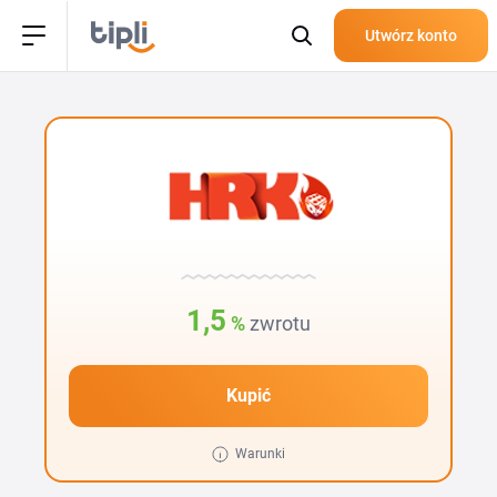
Utwórz konto
1,5
%
zwrotu
Kupić
Warunki