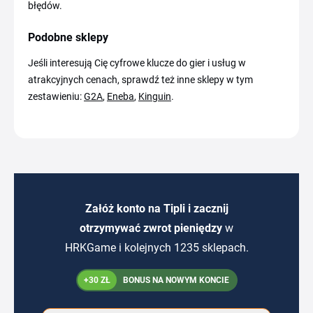
błędów.
Podobne sklepy
Jeśli interesują Cię cyfrowe klucze do gier i usług w
atrakcyjnych cenach, sprawdź też inne sklepy w tym
zestawieniu:
G2A
,
Eneba
,
Kinguin
.
Załóż konto na Tipli i zacznij
otrzymywać zwrot pieniędzy
w
HRKGame i kolejnych 1235 sklepach.
+30 ZŁ
BONUS NA NOWYM KONCIE