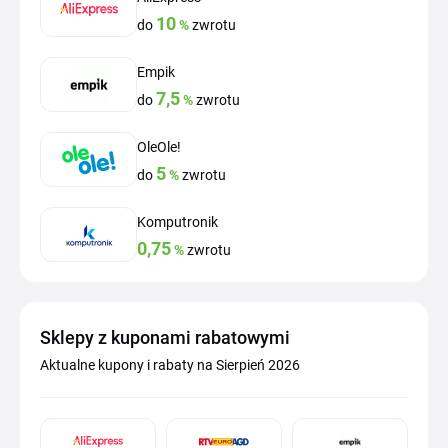
10
do
%
zwrotu
Empik
7,5
do
%
zwrotu
OleOle!
5
do
%
zwrotu
Komputronik
0,75
%
zwrotu
Sklepy z kuponami rabatowymi
Aktualne kupony i rabaty na Sierpień 2026