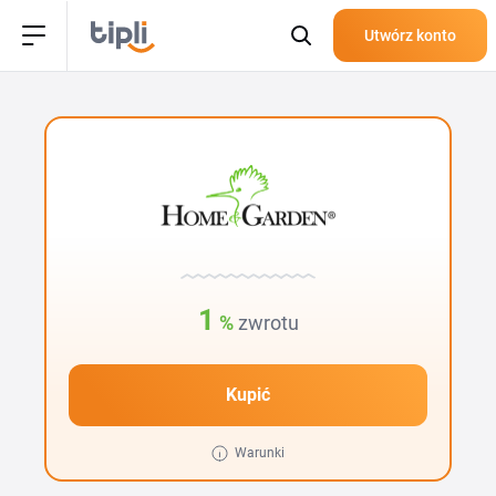
Utwórz konto
1
%
zwrotu
Kupić
Warunki