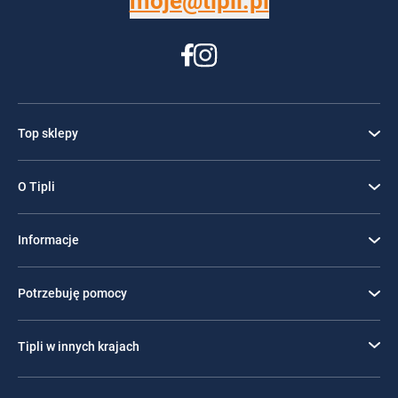
moje@tipli.pl
Top sklepy
O Tipli
Informacje
Potrzebuję pomocy
Tipli w innych krajach