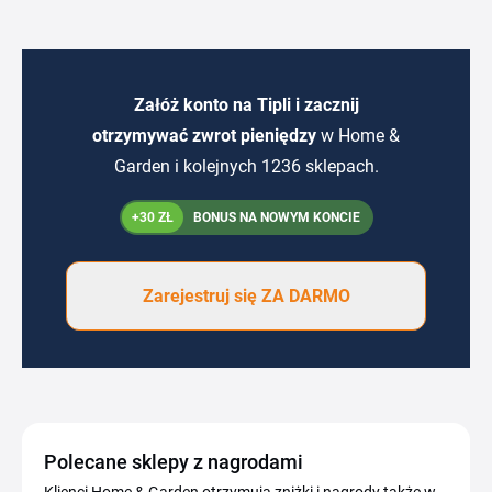
Załóż konto na Tipli i zacznij
otrzymywać zwrot pieniędzy
w Home &
Garden i kolejnych 1236 sklepach.
+30 ZŁ
BONUS NA NOWYM KONCIE
Zarejestruj się ZA DARMO
Polecane sklepy z nagrodami
Klienci Home & Garden otrzymują zniżki i nagrody także w