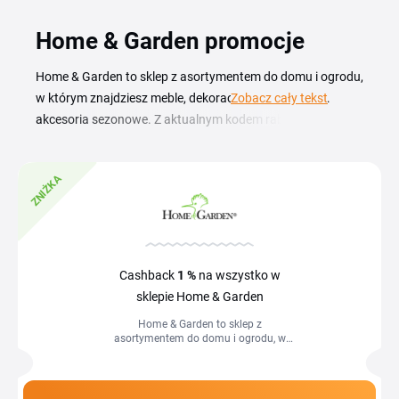
Home & Garden promocje
Home & Garden to sklep z asortymentem do domu i ogrodu,
w którym znajdziesz meble, dekoracje, tekstylia oraz
Zobacz cały tekst
akcesoria sezonowe. Z aktualnym kodem rabatowym
Home & Garden kupisz wyposażenie wnętrz i ogrodu w
niższej cenie, bez konieczności czekania na kolejną
ZNIŻKA
wyprzedaż. Aktualne kupony i promocje znajdziesz w tym
zestawieniu. Wystarczy, że skopiujesz kod, przejdziesz do
sklepu homegarden.com.pl i wkleisz go w koszyku w polu
na kod rabatowy. Dzięki temu zaoszczędzisz na zakupach
mebli, dodatków oraz wyposażenia tarasu i ogrodu.
Cashback
1 %
na wszystko w
sklepie Home & Garden
Home & Garden to sklep z
asortymentem do domu i ogrodu, w
którym znajdziesz meble, dekoracje,
tekstylia oraz akcesoria sezonowe. Z
aktualnym...