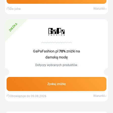
Warunki
Do jutra
ZNIŻKA
GaPaFashion.pl
70%
zniżki na
damską modę
Dotyczy wybranych produktów.
Zyskaj zniżkę
Warunki
Obowiązuje do 09.08.2026