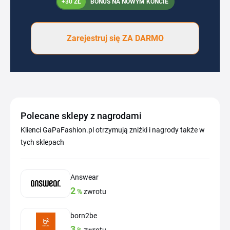
+30 ZŁ
BONUS NA NOWYM KONCIE
Zarejestruj się ZA DARMO
Polecane sklepy z nagrodami
Klienci GaPaFashion.pl otrzymują zniżki i nagrody także w
tych sklepach
Answear
2
%
zwrotu
born2be
3