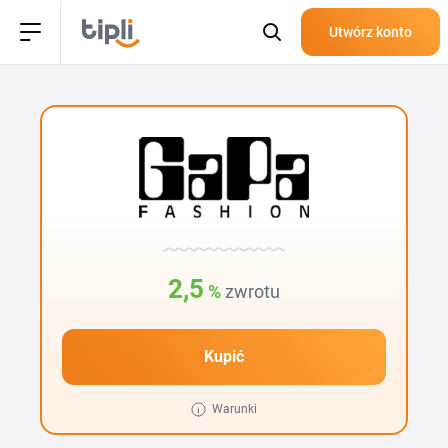
Utwórz konto
2,5
%
zwrotu
Kupić
Warunki