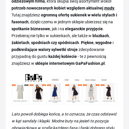
odzieżowym firma
, która skupia swój asortyment wokół
potrzeb nowoczesnych kobiet względem aktualnej
mody
.
Tutaj znajdziesz
ogromną ofertę sukienek w wielu stylach i
fasonach
, dzięki czemu w jednym sklepie ubierzesz się na
spotkanie biznesowe
, jak i na
eleganckie przyjęcie
.
Przebieraj nie tylko w sukienkach, ale także w
bluzkach
,
żakietach
,
spodniach czy spódnicach
.
Piękne
,
wygodne
i
podkreślające walory sylwetki stroje
zdecydowanie
przypadną do gustu
każdej kobiecie
- te z pewnością
znajdziesz w
sklepie internetowym GaPaFashion.pl
.
Lato powoli dobiega końca, a to oznacza, że czas odstawić
w kąt sandały i klapki. Modne buty na jesień to pozycja
obowiązkowa w szafie każdego fana i fanki dobrego stylu.