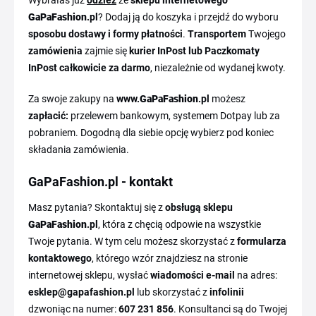
Wybrałaś już
odzież
ze
sklepu internetowego
GaPaFashion
.pl
? Dodaj ją do koszyka i przejdź do wyboru
sposobu dostawy i formy płatności
.
Transportem
Twojego
zamówienia
zajmie się
kurier InPost lub Paczkomaty
InPost całkowicie za darmo
, niezależnie od wydanej kwoty.
Za swoje zakupy na
www.
GaPaFashion
.pl
możesz
zapłacić:
przelewem bankowym, systemem Dotpay lub za
pobraniem. Dogodną dla siebie opcję wybierz pod koniec
składania zamówienia.
GaPaFashion.pl - kontakt
Masz pytania? Skontaktuj się z
obsługą sklepu
GaPaFashion
.pl
, która z chęcią odpowie na wszystkie
Twoje pytania. W tym celu możesz skorzystać z
formularza
kontaktowego
, którego wzór znajdziesz na stronie
internetowej sklepu, wysłać
wiadomości e-mail
na adres:
esklep@gapafashion.pl
lub skorzystać z
infolinii
dzwoniąc na numer:
607 231 856
. Konsultanci są do Twojej