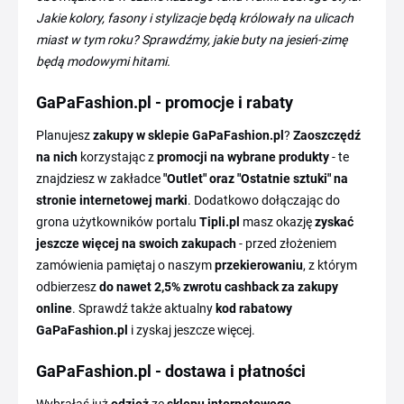
Jakie kolory, fasony i stylizacje będą królowały na ulicach
miast w tym roku? Sprawdźmy, jakie buty na jesień-zimę
będą modowymi hitami.
GaPaFashion.pl - promocje i rabaty
Planujesz
zakupy w sklepie GaPaFashion.pl
?
Zaoszczędź
na nich
korzystając z
promocji na wybrane produkty
- te
znajdziesz w zakładce
"Outlet" oraz "Ostatnie sztuki" na
stronie internetowej marki
. Dodatkowo dołączając do
grona użytkowników portalu
Tipli.pl
masz okazję
zyskać
jeszcze więcej na swoich zakupach
- przed złożeniem
zamówienia pamiętaj o naszym
przekierowaniu
, z którym
odbierzesz
do nawet 2,5% zwrotu cashback za zakupy
online
. Sprawdź także aktualny
kod rabatowy
GaPaFashion.pl
i zyskaj jeszcze więcej.
GaPaFashion.pl - dostawa i płatności