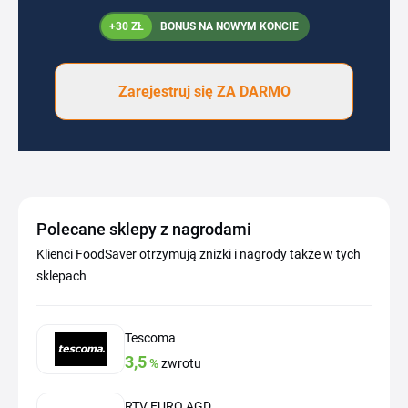
+30 ZŁ
BONUS NA NOWYM KONCIE
Zarejestruj się ZA DARMO
Polecane sklepy z nagrodami
Klienci FoodSaver otrzymują zniżki i nagrody także w tych
sklepach
Tescoma
3,5
%
zwrotu
RTV EURO AGD