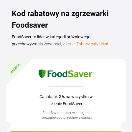
Kod rabatowy na zgrzewarki
Foodsaver
FoodSaver to lider w kategorii próżniowego
przechowywania żywności, z kodem rabatowym
Zobacz cały tekst
FoodSaver kupisz zgrzewarki próżniowe, worki i folie w
niższej cenie. W ofercie znajdziesz pełną gamę urządzeń i
ZNIŻKA
akcesoriów, dzięki którym jedzenie zostaje świeże nawet do
5 razy dłużej. Aktualny przegląd promocji i kodów
znajdziesz na tej stronie. Zanim dodasz urządzenie do
koszyka, skopiuj kod i wklej go w polu rabatowym, w ten
sposób od razu obniżysz kwotę zamówienia. To prosty
Cashback
2 %
na wszystko w
sposób, żeby zaoszczędzić na sprzęcie do pakowania
sklepie FoodSaver
próżniowego i mniej marnować żywności w domu.
FoodSaver to lider w kategorii
próżniowego przechowywania
żywności, z kodem rabatowym
FoodSaver kupisz zgrzewarki
próżniowe, worki i folie w...