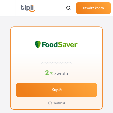
Utwórz konto
2
%
zwrotu
Kupić
Warunki