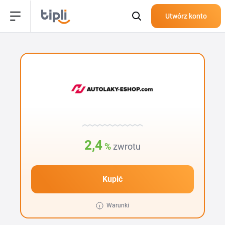
Utwórz konto
2,4
%
zwrotu
Kupić
Warunki