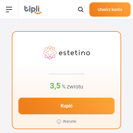
Utwórz konto
3,5
%
zwrotu
Kupić
Warunki