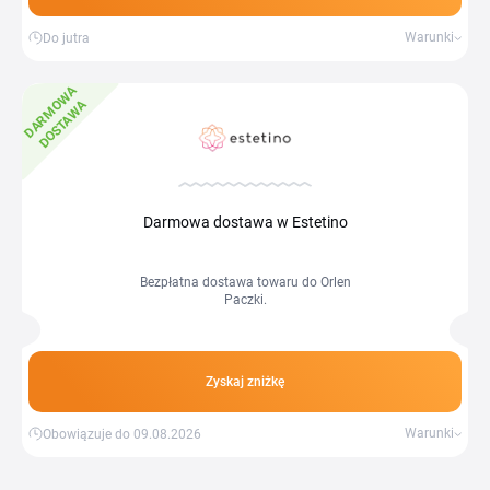
Warunki
Do jutra
D
A
R
M
W
A
D
O
S
T
A
W
O
A
Darmowa dostawa w Estetino
Bezpłatna dostawa towaru do Orlen
Paczki.
Zyskaj zniżkę
Warunki
Obowiązuje do 09.08.2026