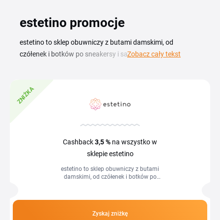
estetino promocje
estetino to sklep obuwniczy z butami damskimi, od
czółenek i botków po sneakersy i sandały na każdy sezon.
Zobacz cały tekst
Z aktualnym kodem rabatowym estetino kupisz wybrany
model w niższej cenie, a aktualne kupony i promocje
ZNIŻKA
znajdziesz na tej stronie. Wystarczy skopiować kod i wkleić
go w koszyku, zanim złożysz zamówienie. Asortyment
obejmuje buty na płaskim obcasie, na słupku i na szpilce, w
wielu kolorach i rozmiarach. Jeśli szukasz pary na co dzień
albo na konkretną okazję, zniżka estetino pozwala Ci
Cashback
3,5 %
na wszystko w
zaoszczędzić na zakupie. Przed wyborem warto sprawdzić
sklepie estetino
warunki kuponu, bo część rabatów dotyczy tylko
estetino to sklep obuwniczy z butami
wybranych kolekcji lub kategorii.
damskimi, od czółenek i botków po
sneakersy i sandały na każdy sezon. Z
aktualnym kodem rabatowym
estetino...
Zyskaj zniżkę