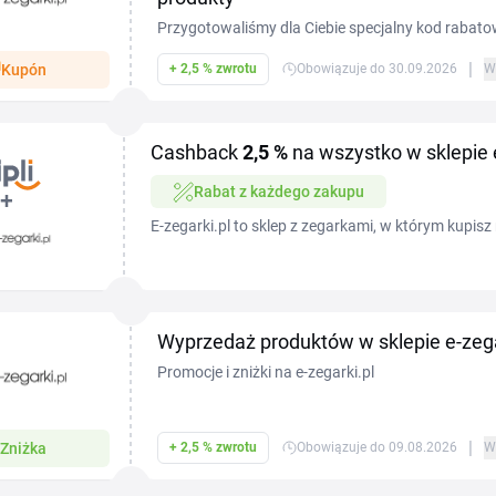
Przygotowaliśmy dla Ciebie specjalny kod rabato
zyskasz do 20% rabatu na zakupy w e-zegarki.pl. 
|
Kupón
+ 2,5 % zwrotu
Obowiązuje do 30.09.2026
W
zamówić zegarek dla siebie lub bliskiej osoby w je
kod w koszyku i skorzystaj z promocji.
Cashback
2,5 %
na wszystko w sklepie e
Rabat z każdego zakupu
E-zegarki.pl to sklep z zegarkami, w którym kupisz
sportowe i biznesowe od uznanych producentów.
rabatowym e...
Wyprzedaż produktów w sklepie e-zeg
Promocje i zniżki na e-zegarki.pl
|
Zniżka
+ 2,5 % zwrotu
Obowiązuje do 09.08.2026
W