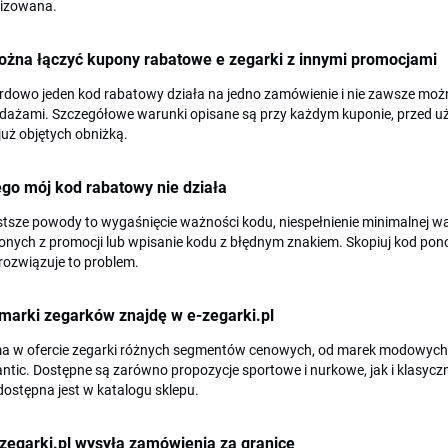
lizowana.
ożna łączyć kupony rabatowe e zegarki z innymi promocjami
rdowo jeden kod rabatowy działa na jedno zamówienie i nie zawsze moż
dażami. Szczegółowe warunki opisane są przy każdym kuponie, przed uż
już objętych obniżką.
go mój kod rabatowy nie działa
stsze powody to wygaśnięcie ważności kodu, niespełnienie minimalnej 
nych z promocji lub wpisanie kodu z błędnym znakiem. Skopiuj kod ponow
rozwiązuje to problem.
marki zegarków znajdę w e-zegarki.pl
a w ofercie zegarki różnych segmentów cenowych, od marek modowych po
antic. Dostępne są zarówno propozycje sportowe i nurkowe, jak i klasyc
ostępna jest w katalogu sklepu.
zegarki.pl wysyła zamówienia za granicę