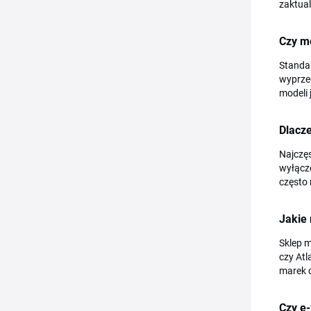
zaktua
Czy m
Standa
wyprze
modeli 
Dlacze
Najczę
wyłączo
często 
Jakie 
Sklep m
czy Atl
marek d
Czy e-