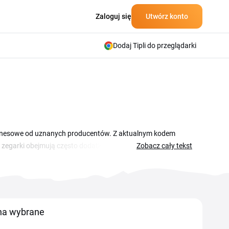
Zaloguj się
Utwórz konto
Dodaj Tipli do przeglądarki
 biznesowe od uznanych producentów. Z aktualnym kodem
e zegarki obejmują często dodatkowe promocje sezonowe i
Zobacz cały tekst
i, a także biżuterię i akcesoria takie jak paski czy
ualne kody rabatowe e zegarki, dzięki którym Twoje zakupy
 na wybrane