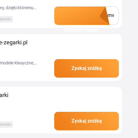
wy, dzięki któremu
rnv
To świetna okazja, by
arunki
szcze lepszej cenie. Wpisz
Zdobądź kupon
-zegarki.pl
 modele klasyczne,
Zyskaj zniżkę
 Z aktualnym kodem
arki
Zyskaj zniżkę
arunki