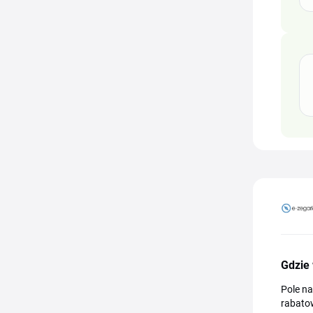
Gdzie 
Pole n
rabatow