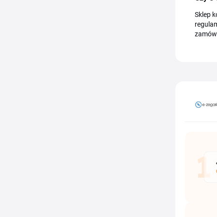
Sklep k
regulam
zamówi