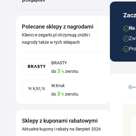
przegapiłeś
Zacz
Polecane sklepy z nagrodami
Na 
Klienci e-zegarki.pl otrzymują zniżki i
Zwr
nagrody także w tych sklepach
Pro
BRASTY
3
do
%
zwrotu
W.Kruk
3
do
%
zwrotu
Sklepy z kuponami rabatowymi
Aktualne kupony i rabaty na Sierpień 2026