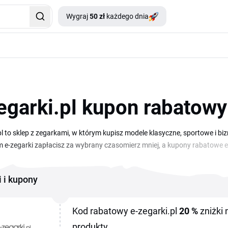
Wygraj
50 zł
każdego dnia
egarki.pl kupon rabatowy
pl to sklep z zegarkami, w którym kupisz modele klasyczne, sportowe i
 e-zegarki zapłacisz za wybrany czasomierz mniej, a kupony rabatowe 
e wyprzedaże. W ofercie masz do wyboru zegarki damskie, męskie, dla dziec
. Szukasz prezentu albo czegoś dla siebie? Na tej stronie zebraliśmy akt
i i kupony
bardziej opłacalne.
Kod rabatowy e-zegarki.pl
20 %
zniżki
produkty