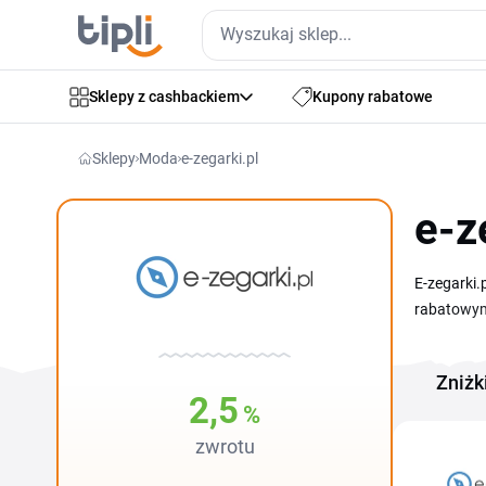
Sklepy z cashbackiem
Kupony rabatowe
Sklepy
Moda
e-zegarki.pl
e-z
E-zegarki.
rabatowym
okazjonaln
bransolety
Zniżk
staną się 
2,5
%
zwrotu