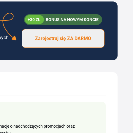
+30 ZŁ
BONUS NA NOWYM KONCIE
wych
Zarejestruj się ZA DARMO
formacje o nadchodzących promocjach oraz