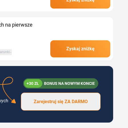
 rabatowym Dekoracje
ch na pierwsze
Zyskaj zniżkę
arunki
+30 ZŁ
BONUS NA NOWYM KONCIE
wych
Zarejestruj się ZA DARMO