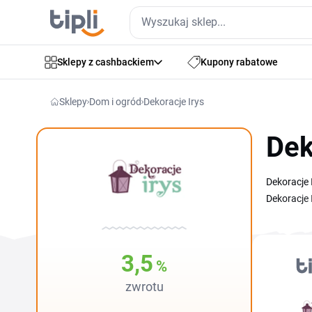
Sklepy z cashbackiem
Kupony rabatowe
Sklepy
Dom i ogród
Dekoracje Irys
Dek
Dekoracje 
Dekoracje 
skopiować 
warto spra
odświeżeni
3,5
%
zwrotu