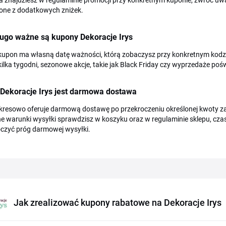
a znajdziesz w regulaminie promocji przy konkretnym kuponie, zwróć uw
one z dodatkowych zniżek.
ługo ważne są kupony Dekoracje Irys
upon ma własną datę ważności, którą zobaczysz przy konkretnym kodzie n
ilka tygodni, sezonowe akcje, takie jak Black Friday czy wyprzedaże pośw
 Dekoracje Irys jest darmowa dostawa
okresowo oferuje darmową dostawę po przekroczeniu określonej kwoty 
e warunki wysyłki sprawdzisz w koszyku oraz w regulaminie sklepu, cza
oczyć próg darmowej wysyłki.
Jak zrealizować kupony rabatowe na Dekoracje Irys