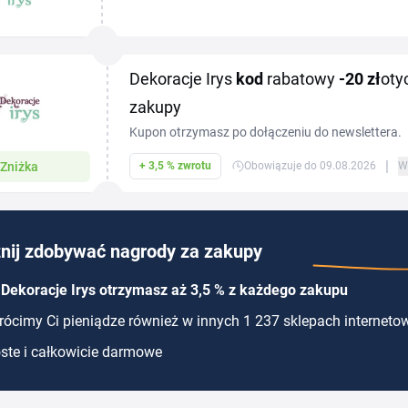
akcesoriami wnętrzarskimi — z aktualnym kodem
Irys...
Dekoracje Irys
kod
rabatowy
-20 zł
oty
zakupy
Kupon otrzymasz po dołączeniu do newslettera.
|
Zniżka
+ 3,5 % zwrotu
Obowiązuje do 09.08.2026
W
nij zdobywać nagrody za zakupy
Dekoracje Irys otrzymasz aż 3,5 % z każdego zakupu
ócimy Ci pieniądze również w innych 1 237 sklepach interneto
ste i całkowicie darmowe