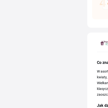
Co zn
W asort
kwiaty,
Wielkan
klasycz
zaoszcz
Jak dz