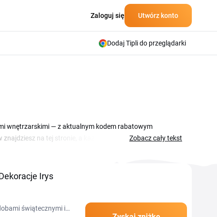
Zaloguj się
Utwórz konto
Dodaj Tipli do przeglądarki
iami wnętrzarskimi — z aktualnym kodem rabatowym
 znajdziesz na tej stronie, a każdy kupon wystarczy
Zobacz cały tekst
ularnie — kody zniżkowe i sezonowe wyprzedaże, dlatego
 kuponu rabatowego i przygotuj się na święta, urodziny lub
Dekoracje Irys
zdobami świątecznymi i
Zyskaj zniżkę