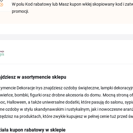
W polu Kod rabatowy lub Masz kupon wklej skopiowany kod i zatw
promocji.
ajdziesz w asortymencie sklepu
ymencie Dekoracje Irys znajdziesz ozdoby świąteczne, lampki dekoracyj
 wieńce, bombki, figurki oraz drobne akcesoria do domu. Mocną stroną 
oc, Halloween, a także uniwersalne dodatki, które pasują do salonu, sypia
ne ozdoby w stylu skandynawskim i rustykalnym, jak i nowoczesne aran
ędzisz na produktach, które zwykle kupujesz w pełnej cenie tuż przed św
iała kupon rabatowy w sklepie