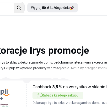
Wygraj
50 zł
każdego dnia
oracje Irys promocje
Irys to sklep z dekoracjami do domu, ozdobami świątecznymi i akcesor
Irys kupujesz wybrane produkty w niższej cenie. Aktualny przegląd kodów
i wkleić w koszyku w polu na kod rabatowy. Promocje pojawiają się reg
wdzić, jakie oferty są dostępne, zanim złożysz zamówienie. Skorzystaj z
e wystroju mieszkania bez przepłacania.
Cashback
3,5 %
na wszystko w sklepie 
Rabat z każdego zakupu
Dekoracje Irys to sklep z dekoracjami do domu, o