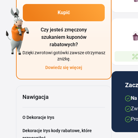
Kupić
Czy jesteś zmęczony
szukaniem kuponów
rabatowych?
Dzięki zwrotowi gotówki zawsze otrzymasz
zniżkę.
Dowiedz się więcej
Zacz
Nawigacja
Na 
Zwr
O Dekoracje Irys
Pro
Dekoracje Irys kody rabatowe, które