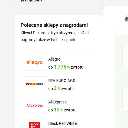
przegapiłeś
Polecane sklepy z nagrodami
Klienci Dekoracje Irys otrzymują zniżki i
nagrody także w tych sklepach
Allegro
1,775
do
%
zwrotu
RTV EURO AGD
3
do
%
zwrotu
AliExpress
10
do
%
zwrotu
Black Red White