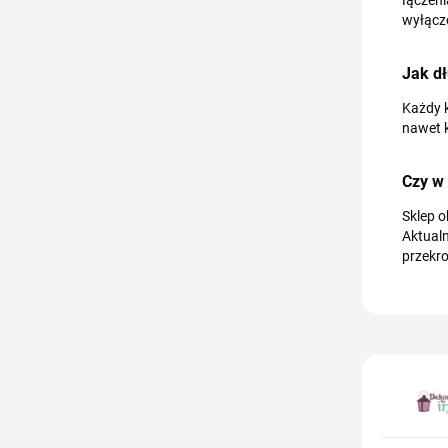
łączeni
wyłącz
Jak d
Każdy k
nawet k
Czy w
Sklep 
Aktualn
przekr