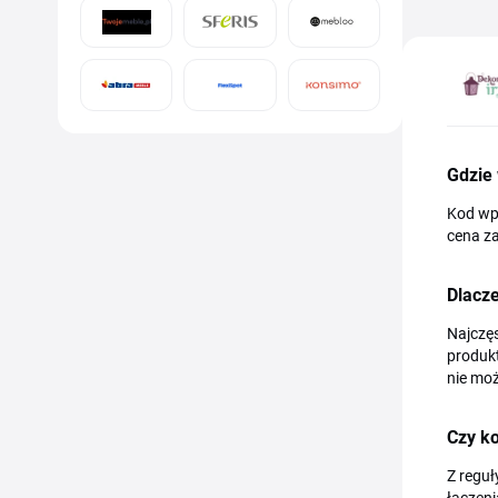
Gdzie
Kod wp
cena za
Dlacze
Najczęs
produkt
nie mo
Czy k
Z reguł