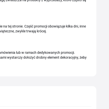
agę zwłaszcza na produkty z wyprzedaży, które często są
a tej stronie. Część promocji obowiązuje kilka dni, inne
iąteczne, zwykle trwają krócej.
zamówienia lub w ramach dedykowanych promocji.
sami wystarczy dołożyć drobny element dekoracyjny, żeby