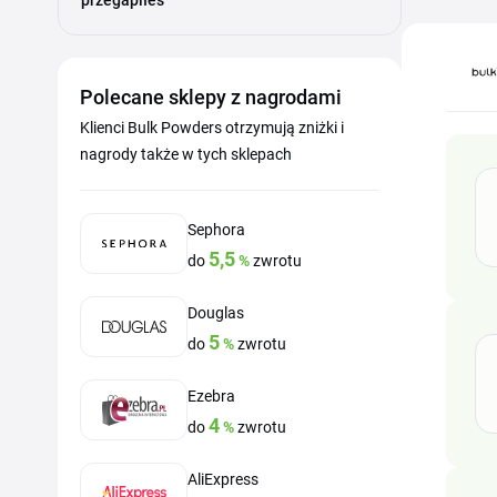
przegapiłeś
Polecane sklepy z nagrodami
Klienci Bulk Powders otrzymują zniżki i
nagrody także w tych sklepach
Sephora
5,5
do
%
zwrotu
Douglas
5
do
%
zwrotu
Ezebra
4
do
%
zwrotu
AliExpress