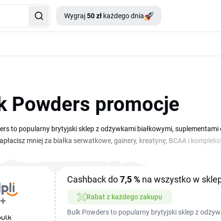
Wygraj
50 zł
każdego dnia
k Powders promocje
rs to popularny brytyjski sklep z odżywkami białkowymi, suplementami
płacisz mniej za białka serwatkowe, gainery, kreatynę, BCAA i komplek
estawieniu i wykorzystasz przy najbliższym zamówieniu na bulk.com/pl.
ulkpowders rozwija własną linię suplementów oraz produktów funkcjona
ki, formy aplikacyjne i pakiety promocyjne. Korzystając z aktywnego k
Cashback do
7,5 %
na wszystko w sklep
zedtreningowe za niższą kwotę. Kody zniżkowe sprawdzają się zarówno 
Rabat z każdego zakupu
abonamentowych w ramach programu Bulk Subscriptions.
Bulk Powders to popularny brytyjski sklep z odży