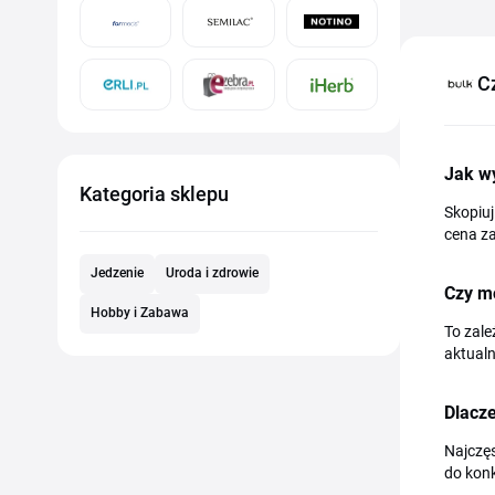
C
Jak w
Kategoria sklepu
Skopiuj
cena z
Jedzenie
Uroda i zdrowie
Czy m
Hobby i Zabawa
To zale
aktual
Dlacze
Najczęs
do konk