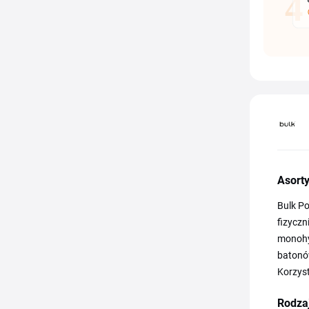
Asort
Bulk Po
fizyczn
monohy
batonów
Korzyst
Rodza