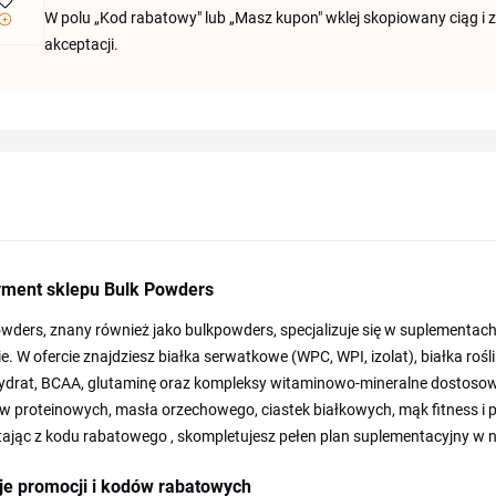
W polu „Kod rabatowy" lub „Masz kupon" wklej skopiowany ciąg i 
akceptacji.
yment sklepu Bulk Powders
wders, znany również jako bulkpowders, specjalizuje się w suplementach
ie. W ofercie znajdziesz białka serwatkowe (WPC, WPI, izolat), białka roś
drat, BCAA, glutaminę oraz kompleksy witaminowo-mineralne dostosowan
 proteinowych, masła orzechowego, ciastek białkowych, mąk fitness i p
ając z kodu rabatowego , skompletujesz pełen plan suplementacyjny w ni
je promocji i kodów rabatowych