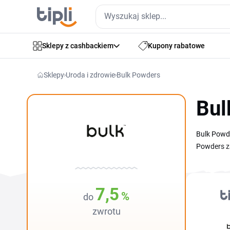
Sklepy z cashbackiem
Kupony rabatowe
Sklepy
Uroda i zdrowie
Bulk Powders
Bul
Bulk Powde
Powders za
w naszym z
koszyku. B
o nowe sma
7,5
%
do
odżywki pr
zakupach 
zwrotu