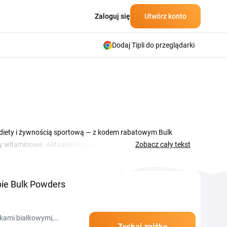
Zaloguj się
Utwórz konto
Dodaj Tipli do przeglądarki
 diety i żywnością sportową — z kodem rabatowym Bulk
sy witaminowe. Aktualne kupony i kody zniżkowe znajdziesz
Zobacz cały tekst
 Każdy z nich obniży cenę po wpisaniu w polu rabatu w
lnych w przystępnych cenach, regularnie poszerzając ofertę
uponu, kupisz białko WPC, batony proteinowe, BCAA czy
ie Bulk Powders
przy pierwszym zamówieniu, jak i przy regularnych
wkami białkowymi,
Zyskaj zniżkę