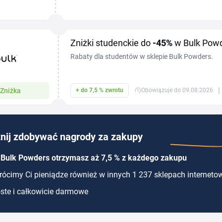
suplementami diety i żywnością sportową — z ko
Powders...
Zniżki studenckie do
-45%
w Bulk Pow
Rabaty dla studentów w sklepie Bulk Powders.
|
Zniżka
+ do 7,5 % zwrotu
Obowiązuje do 09.08.2026
nij zdobywać nagrody za zakupy
 Bulk Powders otrzymasz aż 7,5 % z każdego zakupu
ócimy Ci pieniądze również w innych 1 237 sklepach interneto
ste i całkowicie darmowe