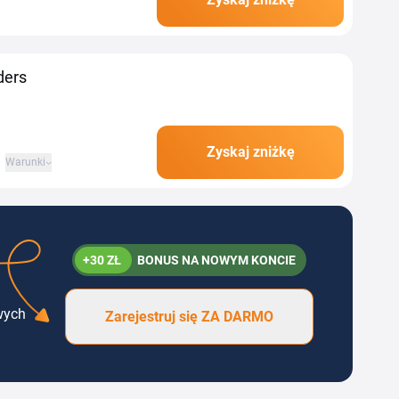
dem rabatowym Bulk
ders
Zyskaj zniżkę
Warunki
+30 ZŁ
BONUS NA NOWYM KONCIE
wych
Zarejestruj się ZA DARMO