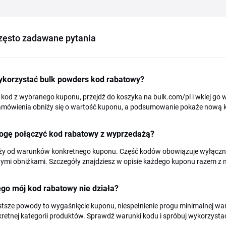
zęsto zadawane pytania
ykorzystać bulk powders kod rabatowy?
 kod z wybranego kuponu, przejdź do koszyka na bulk.com/pl i wklej go 
amówienia obniży się o wartość kuponu, a podsumowanie pokaże nową k
ogę połączyć kod rabatowy z wyprzedażą?
ży od warunków konkretnego kuponu. Część kodów obowiązuje wyłącznie 
nymi obniżkami. Szczegóły znajdziesz w opisie każdego kuponu razem z
go mój kod rabatowy nie działa?
tsze powody to wygaśnięcie kuponu, niespełnienie progu minimalnej war
retnej kategorii produktów. Sprawdź warunki kodu i spróbuj wykorzystać