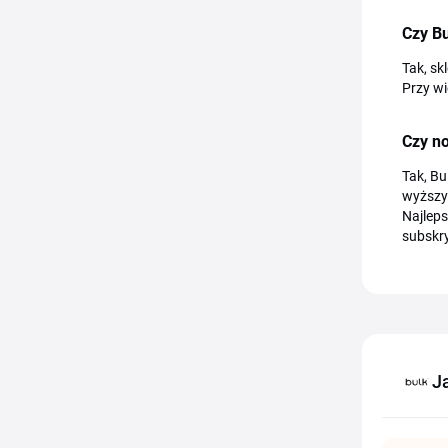
Czy Bu
Tak, sk
Przy w
Czy no
Tak, Bu
wyższy
Najleps
subskry
J