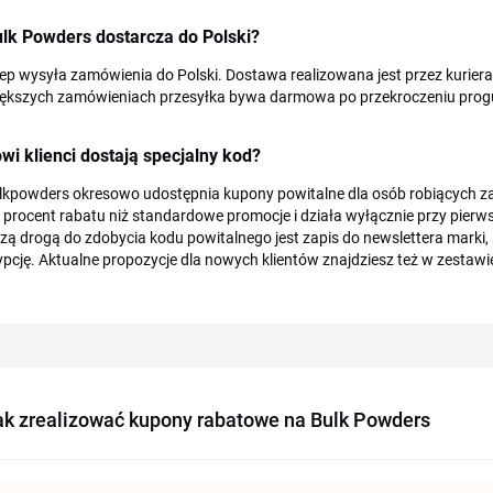
lk Powders dostarcza do Polski?
lep wysyła zamówienia do Polski. Dostawa realizowana jest przez kuriera
iększych zamówieniach przesyłka bywa darmowa po przekroczeniu pro
wi klienci dostają specjalny kod?
lkpowders okresowo udostępnia kupony powitalne dla osób robiących zak
 procent rabatu niż standardowe promocje i działa wyłącznie przy pie
zą drogą do zdobycia kodu powitalnego jest zapis do newslettera marki
pcję. Aktualne propozycje dla nowych klientów znajdziesz też w zestawie
ak zrealizować kupony rabatowe na Bulk Powders