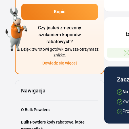
Kupić
Czy jesteś zmęczony
szukaniem kuponów
rabatowych?
Dzięki zwrotowi gotówki zawsze otrzymasz
zniżkę.
Dowiedz się więcej
Zacz
Nawigacja
Na
Zwr
O Bulk Powders
Pro
Bulk Powders kody rabatowe, które