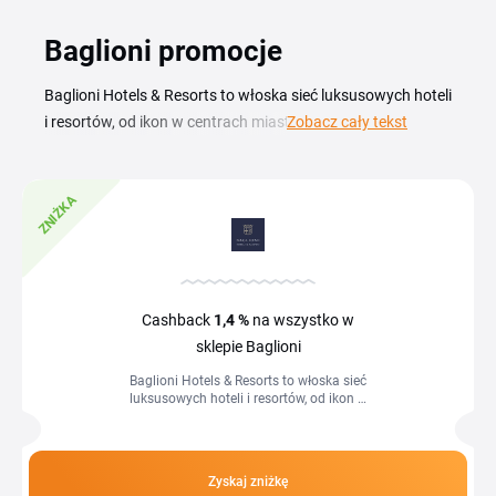
Baglioni promocje
Baglioni Hotels & Resorts to włoska sieć luksusowych hoteli
i resortów, od ikon w centrach miast, przez nadmorskie
Zobacz cały tekst
escape'y, po prywatne wille z apartamentami, kuchnią
gourmet i autorskim programem kulturalnym. Z aktualnym
ZNIŻKA
kodem rabatowym Baglioni zarezerwujesz pobyt w lepszej
cenie, a sezonowe promocje obniżają koszt apartamentów i
pakietów ze śniadaniem. Na tej stronie znajdziesz aktualny
przegląd kuponów i zniżek dla Baglioni. Zniżka potrafi
sięgać nawet 35% na wybrane terminy i typy pokoi, więc
Cashback
1,4 %
na wszystko w
warto sprawdzić warunki danej oferty przed rezerwacją.
sklepie Baglioni
Kod rabatowy Baglioni wklejasz ręcznie w koszyku podczas
Baglioni Hotels & Resorts to włoska sieć
finalizacji rezerwacji.
luksusowych hoteli i resortów, od ikon w
centrach miast, przez nadmorskie
escape'y, po prywatne wille z...
Zyskaj zniżkę