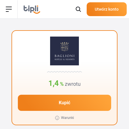
Utwórz konto
1,4
%
zwrotu
Kupić
Warunki