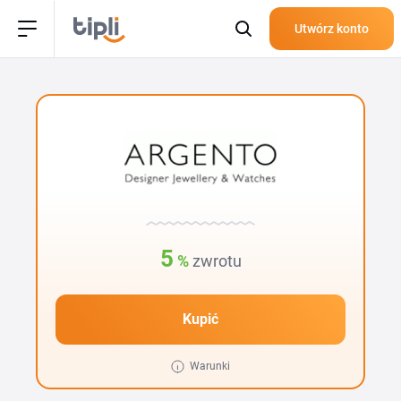
Utwórz konto
5
%
zwrotu
Kupić
Warunki