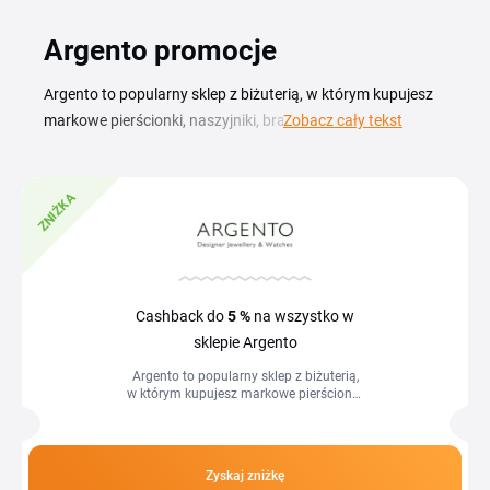
Argento promocje
Argento to popularny sklep z biżuterią, w którym kupujesz
markowe pierścionki, naszyjniki, bransoletki i kolczyki w
Zobacz cały tekst
lepszych cenach dzięki kodom rabatowym Argento .
Aktualny kupon Argento pozwala obniżyć rachunek przy
ZNIŻKA
zamówieniu klasyki srebra, złota oraz znanych marek
jubilerskich. W tym zestawieniu znajdziesz aktualne kody
rabatowe, promocje Argento oraz wyprzedaże — wystarczy
skopiować kod i wkleić go w koszyku, aby zapłacić mniej za
zakupy. Dzięki temu zyskujesz dodatkowy rabat na
Cashback do
5 %
na wszystko w
biżuterię z kolekcji marek własnych oraz światowych
sklepie Argento
projektantów.
Argento to popularny sklep z biżuterią,
w którym kupujesz markowe pierścionki,
naszyjniki, bransoletki i kolczyki w
lepszych cenach dzięki kodom...
Zyskaj zniżkę