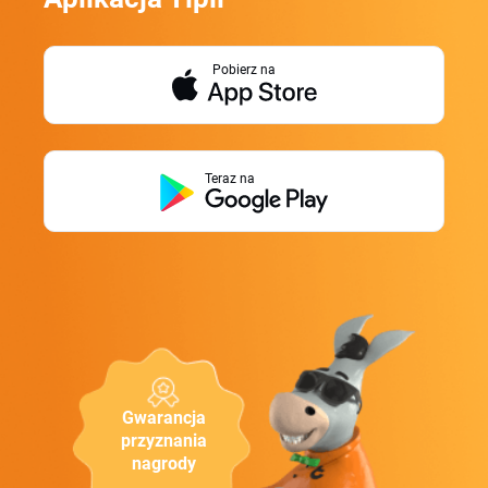
Pobierz na
Teraz na
Gwarancja
przyznania
nagrody