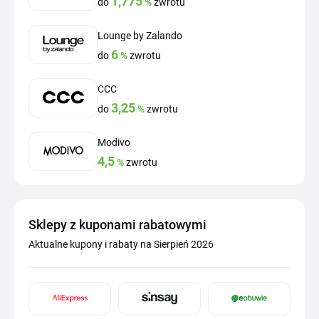
1,775
do
%
zwrotu
Lounge by Zalando
6
do
%
zwrotu
CCC
3,25
do
%
zwrotu
Modivo
4,5
%
zwrotu
Sklepy z kuponami rabatowymi
Aktualne kupony i rabaty na Sierpień 2026