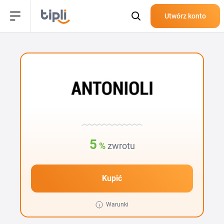
Utwórz konto
5
%
zwrotu
Kupić
Warunki