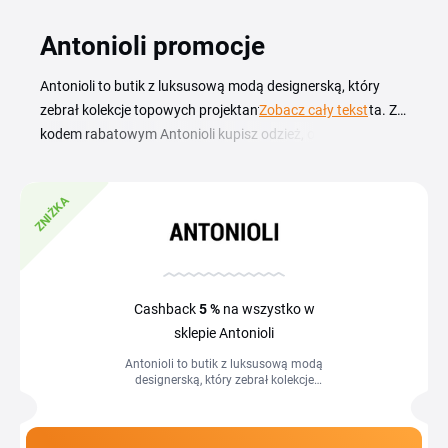
Antonioli promocje
Antonioli to butik z luksusową modą designerską, który
zebrał kolekcje topowych projektantów z całego świata. Z
Zobacz cały tekst
kodem rabatowym Antonioli kupisz odzież, obuwie i
akcesoria w lepszej cenie, a aktualne kupony i promocje
zebraliśmy na tej stronie. Sklep łączy klasyczne marki haute
ZNIŻKA
couture z najnowszymi propozycjami streetwear, dzięki
czemu trafisz tu na rzeczy, których nie zobaczysz w
sieciowych sklepach. Aktywny kod rabatowy wykorzystasz
w koszyku przy finalizacji zamówienia, a wszystkie
dostępne promocje sklepu sprawdzisz w tym zestawieniu.
Cashback
5 %
na wszystko w
sklepie Antonioli
Antonioli to butik z luksusową modą
designerską, który zebrał kolekcje
topowych projektantów z całego świata.
Z kodem rabatowym Antonioli kupisz...