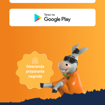
Teraz na
Gwarancja
przyznania
nagrody