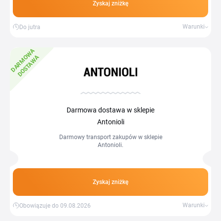
Zyskaj zniżkę
Warunki
Do jutra
D
A
R
M
W
A
D
O
S
T
A
W
O
A
Darmowa dostawa w sklepie
Antonioli
Darmowy transport zakupów w sklepie
Antonioli.
Zyskaj zniżkę
Warunki
Obowiązuje do 09.08.2026