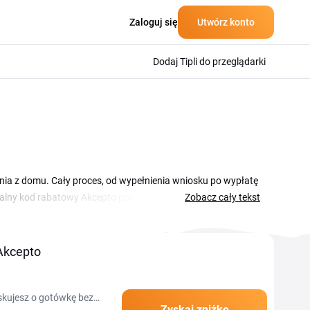
Zaloguj się
Utwórz konto
Dodaj Tipli do przeglądarki
nia z domu. Cały proces, od wypełnienia wniosku po wypłatę
ktualny kod rabatowy Akcepto pozwala Ci skorzystać z
Zobacz cały tekst
alne kupony i promocje, dzięki którym finansowanie wychodzi
 i wkleić go w odpowiednim polu podczas wypełniania
ości.
Akcepto
skujesz o gotówkę bez
Zyskaj zniżkę