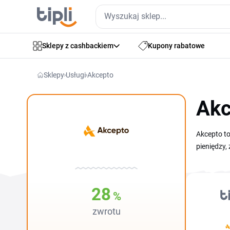
Sklepy z cashbackiem
Kupony rabatowe
Sklepy
Usługi
Akcepto
Akc
Akcepto to
pieniędzy,
korzystnie
taniej. Sp
formularza
28
%
zwrotu