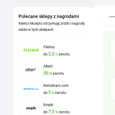
Polecane sklepy z nagrodami
Klienci Akcepto otrzymują zniżki i nagrody
także w tych sklepach
Flixbus
2,5
do
%
zwrotu
Albert
20
zł
zwrotu
Rentalcars.com
5
do
%
zwrotu
Empik
7,5
do
%
zwrotu