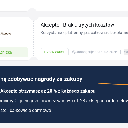
wychodzenia z domu. Cały proces, od wypełnienia
pieniędzy,...
Akcepto - Brak ukrytych kosztów
Korzystanie z platformy jest całkowicie bezpłatne
żadnych opłat za złożenie wniosku.
|
Zniżka
+ 28 % zwrotu
Obowiązuje do 09.08.2026
Wa
nij zdobywać nagrody za zakupy
 Akcepto otrzymasz aż 28 % z każdego zakupu
ócimy Ci pieniądze również w innych 1 237 sklepach interneto
ste i całkowicie darmowe