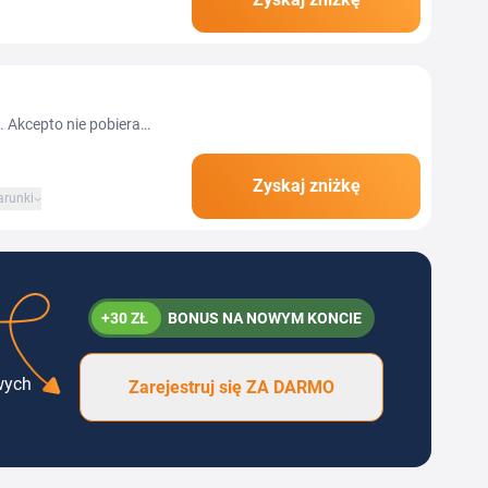
 wniosku po wypłatę
. Akcepto nie pobiera
Zyskaj zniżkę
runki
+30 ZŁ
BONUS NA NOWYM KONCIE
wych
Zarejestruj się ZA DARMO