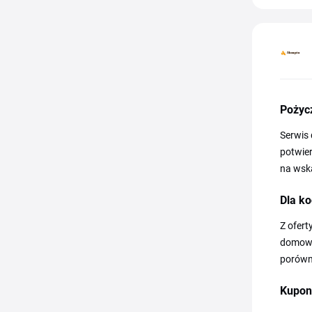
Pożycz
Serwis 
potwier
na wsk
Dla ko
Z ofert
domoweg
porówn
Kupon 