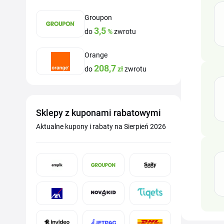
Groupon
3,5
do
%
zwrotu
Orange
208,7
do
zł
zwrotu
Sklepy z kuponami rabatowymi
Aktualne kupony i rabaty na Sierpień 2026