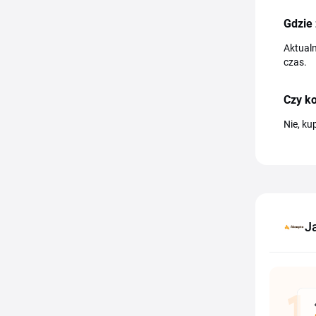
Gdzie
Aktualn
czas.
Czy ko
Nie, ku
J