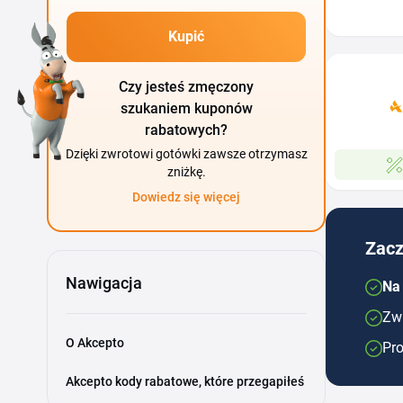
Kupić
Czy jesteś zmęczony
szukaniem kuponów
rabatowych?
Dzięki zwrotowi gotówki zawsze otrzymasz
zniżkę.
Dowiedz się więcej
Zacz
Nawigacja
Na
Zwr
O Akcepto
Pro
Akcepto kody rabatowe, które przegapiłeś