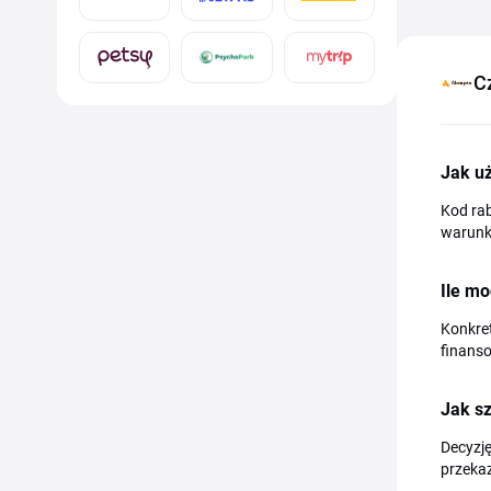
C
Jak u
Kod rab
warunki
Ile m
Konkret
finans
Jak s
Decyzję
przeka