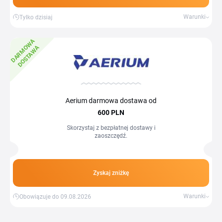
Warunki
Tylko dzisiaj
D
A
R
M
W
A
D
O
S
T
A
W
O
A
Aerium darmowa dostawa od
600 PLN
Skorzystaj z bezpłatnej dostawy i
zaoszczędź.
Zyskaj zniżkę
Warunki
Obowiązuje do 09.08.2026