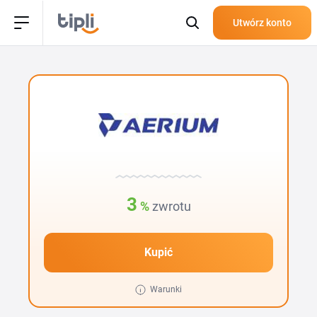
Utwórz konto
3
%
zwrotu
Kupić
Warunki