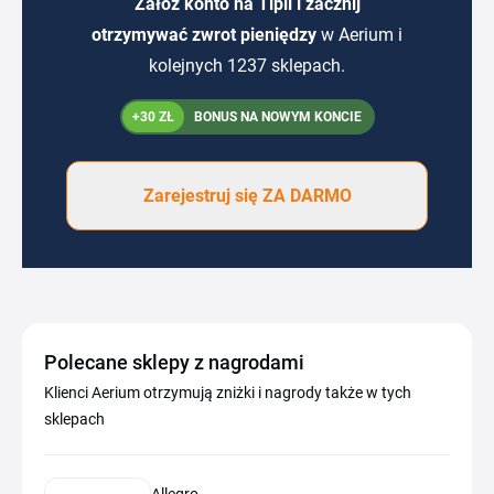
Załóż konto na Tipli i zacznij
otrzymywać zwrot pieniędzy
w Aerium i
kolejnych 1237 sklepach.
+30 ZŁ
BONUS NA NOWYM KONCIE
Zarejestruj się ZA DARMO
Polecane sklepy z nagrodami
Klienci Aerium otrzymują zniżki i nagrody także w tych
sklepach
Allegro