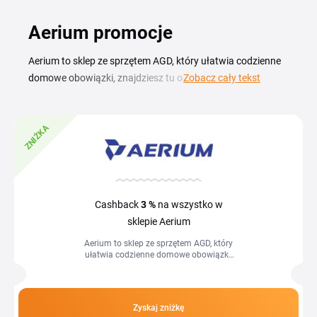
Aerium promocje
Aerium to sklep ze sprzętem AGD, który ułatwia codzienne
domowe obowiązki, znajdziesz tu odkurzacze,
Zobacz cały tekst
oczyszczacze powietrza i inne urządzenia do domu. Z
kodem rabatowym Aerium kupisz wybrany sprzęt w niższej
ZNIŻKA
cenie, a do każdego produktu dostaniesz porady
zakupowe, które pomogą Ci dobrać model do własnych
potrzeb. Aktualne kupony i promocje Aerium zbieramy dla
Ciebie na tej stronie, żebyś nie musiał szukać ich osobno.
Zanim złożysz zamówienie, sprawdź dostępne kody,
Cashback
3 %
na wszystko w
skopiuj wybrany i wklej go w koszyku. Dzięki temu zapłacisz
sklepie Aerium
mniej za odkurzacz czy oczyszczacz powietrza, który
Aerium to sklep ze sprzętem AGD, który
planujesz kupić do swojego domu.
ułatwia codzienne domowe obowiązki,
znajdziesz tu odkurzacze, oczyszczacze
powietrza i inne urządzenia do...
Zyskaj zniżkę