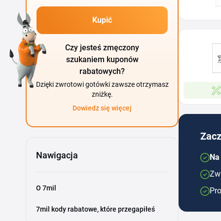
Kupić
Czy jesteś zmęczony
szukaniem kuponów
rabatowych?
Dzięki zwrotowi gotówki zawsze otrzymasz
zniżkę.
Dowiedz się więcej
Zacz
Nawigacja
Na
Zwr
O 7mil
Pro
7mil kody rabatowe, które przegapiłeś