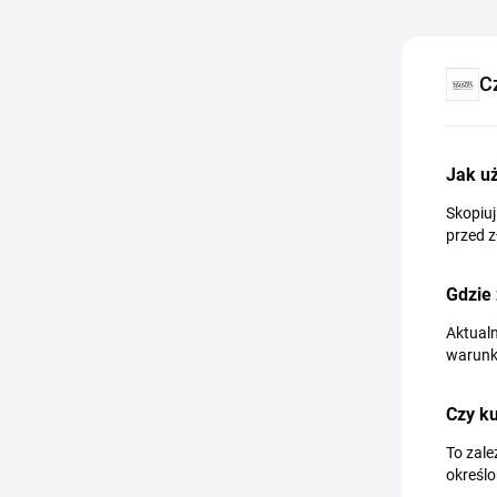
C
Jak u
Skopiuj
przed 
Gdzie 
Aktualn
warunki
Czy ku
To zale
określo