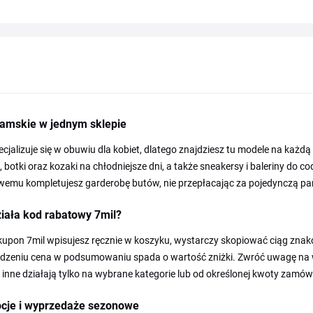
damskie w jednym sklepie
ecjalizuje się w obuwiu dla kobiet, dlatego znajdziesz tu modele na każdą p
, botki oraz kozaki na chłodniejsze dni, a także sneakersy i baleriny do
wemu kompletujesz garderobę butów, nie przepłacając za pojedynczą pa
iała kod rabatowy 7mil?
upon 7mil wpisujesz ręcznie w koszyku, wystarczy skopiować ciąg znak
rdzeniu cena w podsumowaniu spada o wartość zniżki. Zwróć uwagę na w
 inne działają tylko na wybrane kategorie lub od określonej kwoty zamów
cje i wyprzedaże sezonowe