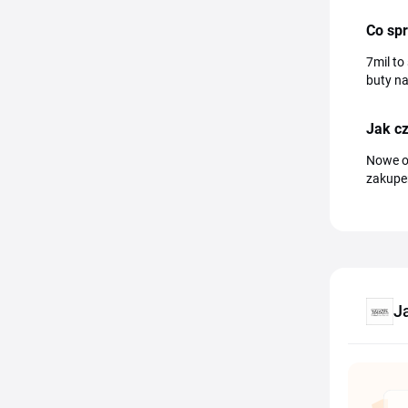
Co spr
7mil to
buty na
Jak cz
Nowe ok
zakupem
J