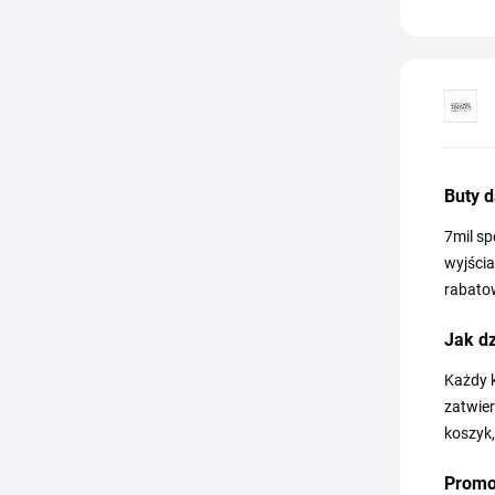
Buty 
7mil sp
wyjścia
rabato
Jak dz
Każdy k
zatwie
koszyk,
Promo