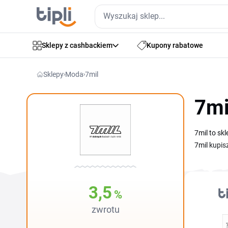
Sklepy z cashbackiem
Kupony rabatowe
Sklepy
Moda
7mil
7mi
7mil to sk
7mil kupis
w jednym m
koszyku p
3,5
%
zwrotu