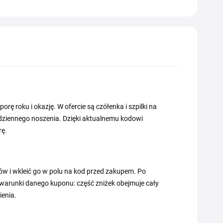
orę roku i okazję. W ofercie są czółenka i szpilki na
 codziennego noszenia. Dzięki aktualnemu kodowi
rę.
ów i wkleić go w polu na kod przed zakupem. Po
arunki danego kuponu: część zniżek obejmuje cały
ienia.