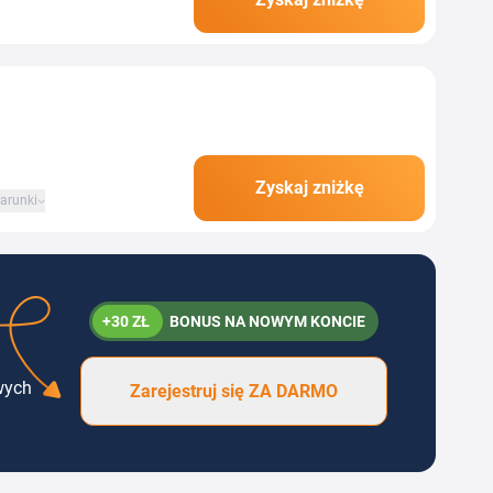
lnym kodem rabatowym
Zyskaj zniżkę
arunki
+30 ZŁ
BONUS NA NOWYM KONCIE
wych
Zarejestruj się ZA DARMO