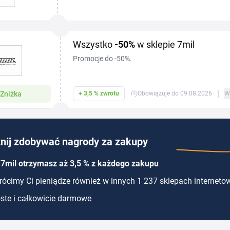
sportowe sneakersy i wygodne baleriny. Z aktua
7mil...
Wszystko
-50%
w sklepie 7mil
Promocje do -50%.
|
Zniżka
+ 3,5 % zwrotu
Obowiązuje do 09.08.2026
W
nij zdobywać nagrody za zakupy
 7mil otrzymasz aż 3,5 % z każdego zakupu
ócimy Ci pieniądze również w innych 1 237 sklepach interneto
ste i całkowicie darmowe