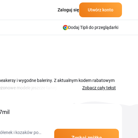
Zaloguj się
Utwórz konto
Dodaj Tipli do przeglądarki
 sneakersy i wygodne baleriny. Z aktualnym kodem rabatowym
zonowe modele jeszcze taniej. Zniżki i kupony 7mil zbierasz
Zobacz cały tekst
ystarczy wybrać aktualny kod, skopiować go i wkleić w
niu.
7mil
zółenek i kozaków po
Zyskaj zniżkę