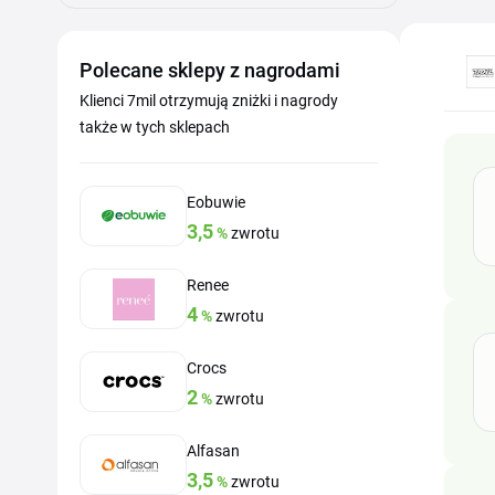
Polecane sklepy z nagrodami
Klienci 7mil otrzymują zniżki i nagrody
także w tych sklepach
Eobuwie
3,5
%
zwrotu
Renee
4
%
zwrotu
Crocs
2
%
zwrotu
Alfasan
3,5
%
zwrotu