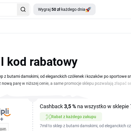
Wygraj
50 zł
każdego dnia
l kod rabatowy
lep z butami damskimi, od eleganckich czółenek i kozaków po sportowe
z nową parę w niższej cenie, a same promocje sklepu pozwalają złapać se
iejscu na tej stronie, więc szybko sprawdzisz, co właśnie się opłaca. W
rzed złożeniem zamówienia, a obniżkę zobaczysz od razu w podsumowa
Cashback
3,5 %
na wszystko w sklepie 
Rabat z każdego zakupu
7mil to sklep z butami damskimi, od eleganckich c