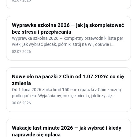
02.07.2026
Wyprawka szkolna 2026 — jak ją skompletować
bez stresu i przepłacania
Wyprawka szkolna 2026 — kompletny przewodnik: lista per
wiek, jak wybrać plecak, piórnik, strój na WF, obuwie i
laptop…
02.07.2026
Nowe cło na paczki z Chin od 1.07.2026: co się
zmienia
Od 1 lipca 2026 znika limit 150 euro i paczki z Chin zaczną
podlegać cłu. Wyjaśniamy, co się zmienia, jak liczy się…
30.06.2026
Wakacje last minute 2026 — jak wybrać i kiedy
naprawdę się opłaca