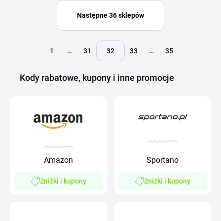
Następne 36 sklepów
1
…
31
32
33
…
35
Kody rabatowe, kupony i inne promocje
Amazon
Sportano
Zniżki i kupony
Zniżki i kupony