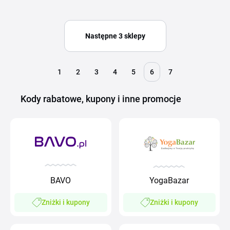
Następne 3 sklepy
1
2
3
4
5
6
7
Kody rabatowe, kupony i inne promocje
BAVO
YogaBazar
Zniżki i kupony
Zniżki i kupony